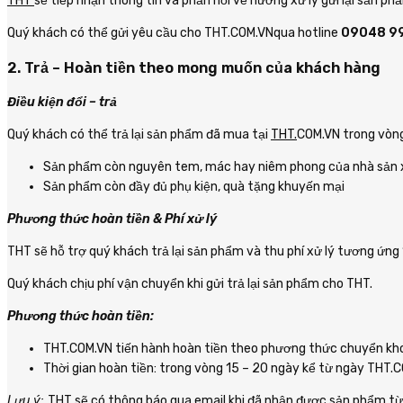
THT
sẽ tiếp nhận thông tin và phản hồi về hướng xử lý gửi lại sản p
Quý khách có thể gửi yêu cầu cho THT.COM.VNqua hotline
09048 9
2. Trả – Hoàn tiền theo mong muốn của khách hàng
Điều kiện đổi – trả
Quý khách có thể trả lại sản phẩm đã mua tại
THT.
COM.VN trong vòng
Sản phẩm còn nguyên tem, mác hay niêm phong của nhà sản 
Sản phẩm còn đầy đủ phụ kiện, quà tặng khuyến mại
Phương thức hoàn tiền & Phí xử lý
THT sẽ hỗ trợ quý khách trả lại sản phẩm và thu phí xử lý tương ứng 1
Quý khách chịu phí vận chuyển khi gửi trả lại sản phẩm cho THT.
Phương thức hoàn tiền:
THT.COM.VN tiến hành hoàn tiền theo phương thức chuyển khoả
Thời gian hoàn tiền: trong vòng 15 – 20 ngày kể từ ngày THT
Lưu ý:
THT sẽ có thông báo qua email khi đã nhận được sản phẩm từ