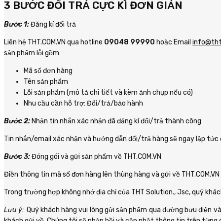
3 BƯỚC ĐỔI TRẢ CỰC KÌ ĐƠN GIẢN
Bước 1:
Đăng kí đổi trả
Liên hệ THT.COM.VN qua hotline
09048 99990
hoặc Email
info@th
sản phẩm lỗi gồm:
Mã số đơn hàng
Tên sản phẩm
Lỗi sản phẩm (mô tả chi tiết và kèm ảnh chụp nếu có)
Nhu cầu cần hỗ trợ: Đổi/trả/bảo hành
Bước 2:
Nhận tin nhắn xác nhận đã đăng kí đổi/trả thành công
Tin nhắn/email xác nhận và hướng dẫn đổi/trả hàng sẽ ngay lập tức 
Bước 3:
Đóng gói và gửi sản phẩm về THT.COM.VN
Điền thông tin mã số đơn hàng lên thùng hàng và gửi về THT.COM.VN 
Trong trường hợp không nhớ địa chỉ của THT Solution., Jsc, quý khách
Lưu ý:
Quý khách hàng vui lòng gửi sản phẩm qua đường bưu điện và 
khách gửi về, Chúng tôi sẽ phản hồi và cập nhật thông tin trên từng 