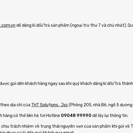
t.com.vn
để đăng kí đổi/trả sản phẩm (ngoại trừ thứ 7 và chủ nhật). Q
được gửi đến khách hàng ngay sau khi quý khách đăng kí đổi/trả thành
theo địa chỉ của
THT Solu
t
ions., Jsc
(Phòng 205, nhà B6, ngõ 5 đường 
 hàng có thể liên hệ tới Hotline
09048 99990
để lấy lại thông tin.
chịu trách nhiệm về trạng thái nguyên vẹn của sản phẩm khi gửi về T
giai đoạn xử lý đến quý khách qua email.