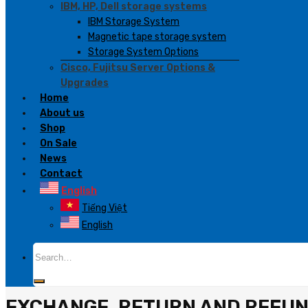
IBM, HP, Dell storage systems
IBM Storage System
Magnetic tape storage system
Storage System Options
Cisco, Fujitsu Server Options &
Upgrades
Home
About us
Shop
On Sale
News
Contact
English
Tiếng Việt
English
Search
for:
EXCHANGE, RETURN AND REFUN