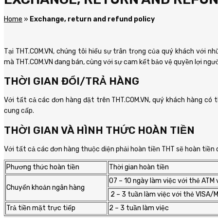
Home
»
Exchange, return and refund policy
Tại THT.COM.VN, chúng tôi hiểu sự trân trọng của quý khách với
mà THT.COM.VN đang bán, cùng với sự cam kết bảo vệ quyền lợi ngườ
THỜI GIAN ĐỔI/TRẢ HÀNG
Với tất cả các đơn hàng đặt trên THT.COM.VN, quý khách hàng có 
cung cấp.
THỜI GIAN VÀ HÌNH THỨC HOÀN TIỀN
Với tất cả các đơn hàng thuộc diện phải hoàn tiền THT sẽ hoàn tiền
Phương thức hoàn tiền
Thời gian hoàn tiền
07 – 10 ngày làm việc với thẻ ATM 
Chuyển khoản ngân hàng
2 – 3 tuần làm việc với thẻ VISA/
Trả tiền mặt trực tiếp
2 – 3 tuần làm việc