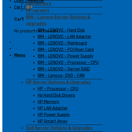
Login / Register
Dell servers
Cart /
0
₫
HP servers
IBM – Lenovo Server Options &
Cart
Upgrades
IBM – LENOVO – Hard Disk
No products in the cart.
IBM – LENOVO – LAN Adapter
IBM – LENOVO – Mainboard
IBM – LENOVO – PCI Riser Card
Menu
IBM – LENOVO – Power Supply
IBM – LENOVO – Processor – CPU
IBM – LENOVO – Server RAID
IBM – Lenovo- DVD – FAN
HP Server Options & Upgrades
HP – Processor – CPU
Hp Hard Disk Drivers
HP Memory
HP LAN Adapter
HP Power Supply
HP Smart Array
Dell Server Options & Upgrades