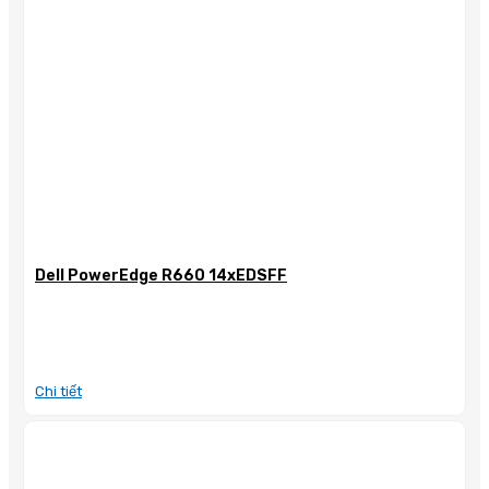
Dell PowerEdge R660 14xEDSFF
Chi tiết