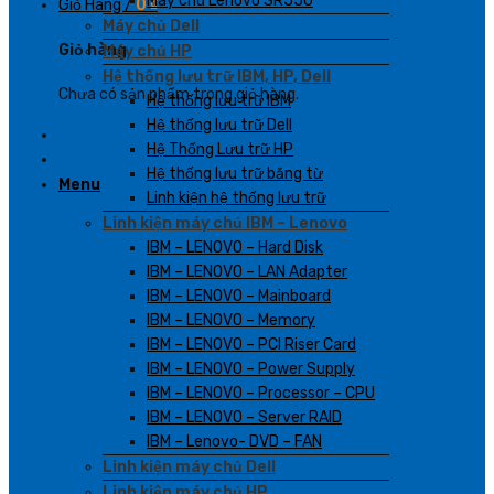
Máy chủ Lenovo SR550
Giỏ Hàng /
0
₫
Máy chủ Dell
Giỏ hàng
Máy chủ HP
Hệ thống lưu trữ IBM, HP, Dell
Chưa có sản phẩm trong giỏ hàng.
Hệ thống lưu trữ IBM
Hệ thống lưu trữ Dell
Hệ Thống Lưu trữ HP
Hệ thống lưu trữ băng từ
Menu
Linh kiện hệ thống lưu trữ
Linh kiện máy chủ IBM – Lenovo
IBM – LENOVO – Hard Disk
IBM – LENOVO – LAN Adapter
IBM – LENOVO – Mainboard
IBM – LENOVO – Memory
IBM – LENOVO – PCI Riser Card
IBM – LENOVO – Power Supply
IBM – LENOVO – Processor – CPU
IBM – LENOVO – Server RAID
IBM – Lenovo- DVD – FAN
Linh kiện máy chủ Dell
Linh kiện máy chủ HP