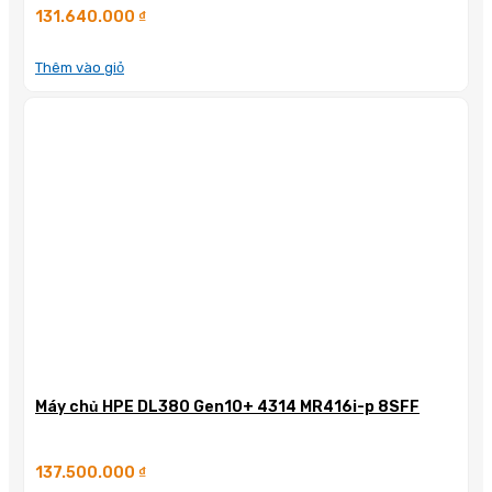
131.640.000
₫
Thêm vào giỏ
Máy chủ HPE DL380 Gen10+ 4314 MR416i-p 8SFF
137.500.000
₫