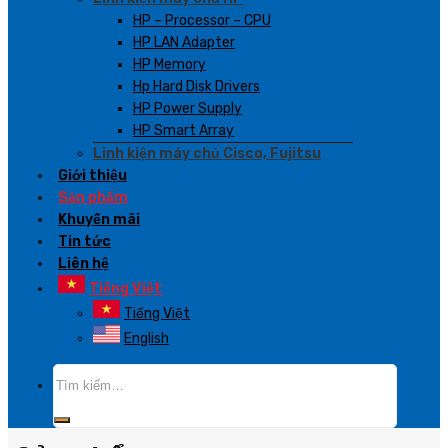
HP – Processor – CPU
HP LAN Adapter
HP Memory
Hp Hard Disk Drivers
HP Power Supply
HP Smart Array
Linh kiện máy chủ Cisco, Fujitsu
Giới thiệu
Sản phẩm
Khuyến mãi
Tin tức
Liên hệ
Tiếng Việt
Tiếng Việt
English
Tìm
kiếm: