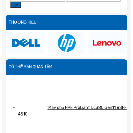
thấp
cao
Lọc
nhất
nhất
THƯƠNG HIỆU
CÓ THỂ BẠN QUAN TÂM
Máy chủ HPE ProLiant DL380 Gen11 8SFF
4510