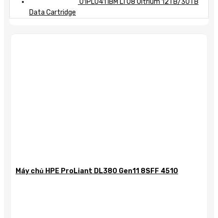
01PL041 IBM LTO8 Ultrium 12TB/30TB
Data Cartridge
Máy chủ HPE ProLiant DL380 Gen11 8SFF 4510