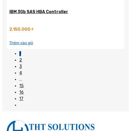
IBM 3Gb SAS HBA Controller
2.150.000
₫
Thêm vào giỏ
1
2
3
4
…
15
16
17