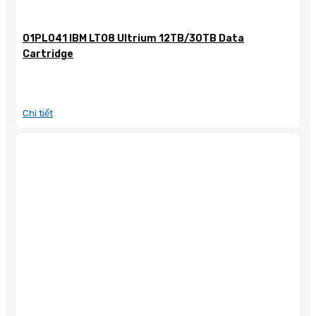
01PL041 IBM LTO8 Ultrium 12TB/30TB Data
Cartridge
Chi tiết