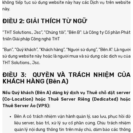
không tiếp tục sử dụng website này hay các Dịch vụ trên website
này.
ĐIỀU 2: GIẢI THÍCH TỪ NGỮ
“THT Solutions., Jsc”, “Chúng tôi”, “Bên B”: Là Công ty Cổ phần Phát
triển Giải pháp Công nghệ THT
“Bạn”, “Quý khách”, “Khách hàng”, “Người sử dụng”, “Bên A”: Là người
sử dụng website này hoặc là người mua và sử dụng các dịch vụ của
THT Solutions., Jsc.
ĐIỀU 3: QUYỀN VÀ TRÁCH NHIỆM CỦA
KHÁCH HÀNG (Bên A)
Nếu Quý khách (Bên A) đăng ký dịch vụ Thuê chỗ đặt server
(Co-Location) hoặc Thuê Server Riêng (Dedicated) hoặc
Thuê Server Ảo (VPS):
Bên A có trách nhiệm vận hành quản lý, sao lưu, phục hồi dữ
liệu server, bảo trì, xử lý sự cố phần cứng. Chịu trách nhiệm
quản lý nội dung thông tin trên máy chủ, đảm bảo các thông