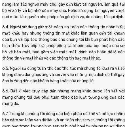
năng làm tắc nghẽn máy chủ, gây cạn kiệt tài nguyên, làm quá tải
bộ vi xử lý và bộ nhớ của máy chủ. Hoặc sử dụng tài nguyên vượt
quá mức tài nguyên cho phép của gói dịch vụ, do chúng tôi qui định.
6.4. Người sử dụng giữ một cách an toàn các thông tin nhận biết,
mật khẩu hay những thông tin mật khác liên quan đến tài khoản
của bạn và lập tức thông báo cho chúng tôi khi bạn phát hiện các
hình thức truy cập trái phép bằng tài khoản của bạn hoặc các sơ
hở về bảo mật, bao gồm việc mất mát, đánh cắp hoặc để lộ các
thông tin về mật khẩu và các thông tin bảo mật khác.
6.5. Người sử dụng tuân thủ các thủ tục mà chúng tôi đưa ra và sẽ
không được dùng hosting và server vào những mục đích có thể gây
ảnh hưởng đến các khách hàng khác của chúng tôi.
6.6. Bất kì việc truy cập đến những mạng khác được liên kết với
mạng chúng tôi đều phải tuân theo các luật tương ứng của các
mạng đó.
6.7. Trong khi chúng tôi dùng các biện pháp có thể và nỗ lực nhằm
bảo đảm sự toàn vẹn dữ liệu và an toàn cho server, chúng tôi không
đảm bảo trong trường hợp server bị phá hoại từ những người dùng