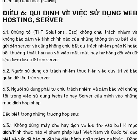
miền cấp cao nhất (ICANN)
ĐIỀU 6: QUI DỊNH VỀ VIỆC SỬ DỤNG WEB
HOSTING, SERVER
6.1. Chúng tôi (THT Solutions., Jsc) không chịu trách nhiệm và
không bảo đảm về tính chính xác của những thông tin từ bất kì ai
gửi đến server và cũng không chịu bất cứ trách nhiệm pháp lý hoặc
bồi thường thiệt hại nào về việc mất mát hay hư hỏng đối với dữ
liệu được lưu trữ trên server.
6.2. Người sử dụng có trách nhiệm thực hiện việc duy trì và bảo
quản dữ liệu trên server.
6.3. Người sử dụng phải tự chịu trách nhiệm và đảm bảo với chúng
tôi trong việc sử dụng Website hay Server của mình vào những
mục đích hợp pháp.
Đặc biệt trong những trường hợp sau:
6.3.1. Không dùng máy chủ hay dịch vụ lưu trữ vào bất kì mục
đích/hình thức nào vi phạm pháp luật Việt Nam và Quốc tế, đặc
biệt về vấn đề bản quyền hệ điều hành, phần mềm, ca khúc… Đồng