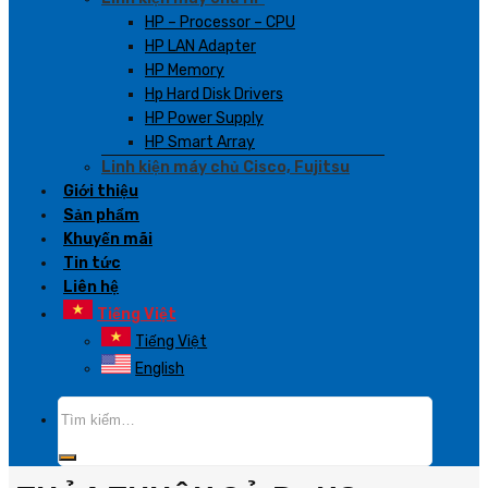
HP – Processor – CPU
HP LAN Adapter
HP Memory
Hp Hard Disk Drivers
HP Power Supply
HP Smart Array
Linh kiện máy chủ Cisco, Fujitsu
Giới thiệu
Sản phẩm
Khuyến mãi
Tin tức
Liên hệ
Tiếng Việt
Tiếng Việt
English
Tìm
kiếm: