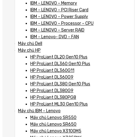
IBM – LENOVO – Memory
IBM – LENOVO – PCI Riser Card
IBM – LENOVO – Power Supply
IBM – LENOVO – Processor – CPU
IBM – LENOVO – Server RAID
IBM – Lenovo- DVD – FAN
Máy chủ Dell
Máy chủ HP
HP ProLiant DL20 Gen10 Plus
HP ProLiant DL360 Gen10 Plus
HP ProLiant DL360G11
HP ProLiant DL360G9
HP ProLiant DL380 Gen10 Plus
HP ProLiant DL380G9
HP ProLiant DL380PG8
HP ProLiant ML30 Gen10 Plus
Máy chủ IBM – Lenovo
Máy chủ Lenovo SR550
Máy chủ Lenovo SR650
Máy chủ Lenovo X3100M5