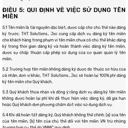
ĐIỀU 5: QUI ĐỊNH VỀ VIỆC SỬ DỤNG TÊN
MIỀN
5.1 Tên miền là tài nguyên đặc biệt, được cấp cho chủ thể nào đăng
ký trước. THT Solutions., Jsc cung cấp dịch vụ đăng ký tên miền
cho khách hàng trong phạm vi tên miền chưa có chủ thể khác đăng
ký trong thời gian đăng ký và hoàn thành việc đăng ký tên miền,
được sự chấp thuận cấp phép sử dụng của cơ quan quản lý tên
miền.
5.2 Trường hợp tên miền không đăng ký được do thuộc sở hữu của
cá nhân, đơn vị khác, THT Solutions., Jsc sẽ hoàn lại 100% phí đăng
ký tên miền cho Quý khách.
5.3 Quý khách thừa nhận và đồng ý rằng dịch vụ đăng ký tên miền
không được hoàn lại phí khi đã thực hiện việc đăng ký, đã gia hạn
hoặc Quý khách đơn phương chấm dứt việc sử dụng dịch vụ.
5.4 Khi đã hoàn tất đăng ký, Quý khách không thể chỉnh: (a) sửa tên
của tên miền, (b) tên của chủ thể đối với tên miền .VN trừ những
trường hợp cụ thể do VNNIC quy định.