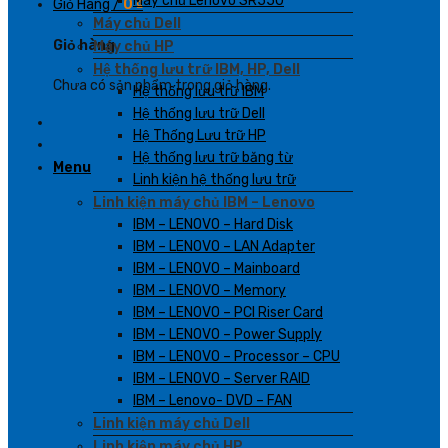
Máy chủ Lenovo SR550
Giỏ Hàng /
0
₫
Máy chủ Dell
Giỏ hàng
Máy chủ HP
Hệ thống lưu trữ IBM, HP, Dell
Chưa có sản phẩm trong giỏ hàng.
Hệ thống lưu trữ IBM
Hệ thống lưu trữ Dell
Hệ Thống Lưu trữ HP
Hệ thống lưu trữ băng từ
Menu
Linh kiện hệ thống lưu trữ
Linh kiện máy chủ IBM – Lenovo
IBM – LENOVO – Hard Disk
IBM – LENOVO – LAN Adapter
IBM – LENOVO – Mainboard
IBM – LENOVO – Memory
IBM – LENOVO – PCI Riser Card
IBM – LENOVO – Power Supply
IBM – LENOVO – Processor – CPU
IBM – LENOVO – Server RAID
IBM – Lenovo- DVD – FAN
Linh kiện máy chủ Dell
Linh kiện máy chủ HP