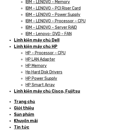
IBM – LENOVO – Memory
IBM – LENOVO – PCI Riser Card
IBM – LENOVO – Power Supply
IBM – LENOVO – Processor – CPU
IBM – LENOVO – Server RAID
IBM – Lenovo- DVD – FAN
Linh kiện máy chủ Dell
Linh kiện máy chủ HP
HP – Processor – CPU
HP LAN Adapter
HP Memory
Hp Hard Disk Drivers
HP Power Supply
HP Smart Array
Linh kiện máy chủ Cisco, Fujitsu
Trang chủ
Giới thiệu
Sản phẩm
Khuyến mãi
Tin tức