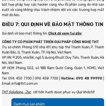
bất hợp pháp hay các hacker cũng như lỗi phần cứng do nhà sản
xuất và cũng không chịu trách nhiệm đối với các trường hợp mất
mát dữ liệu.
ĐIỀU 7: QUI ĐỊNH VỀ BẢO MẬT THÔNG TIN
Qui định về bảo mật thông tin:
Click để xem tại đây
CÔNG TY CỔ PHẦN PHÁT TRIỂN GIẢI PHÁP CÔNG NGHỆ THT
Trụ sở chính: Phòng 510 nhà A11, khu tập thể Thanh Xuân, P. Thanh
Xuân Bắc, Q. Thanh Xuân, TP. Hà Nội, Việt Nam
VP HN: P.205, nhà B6, ngõ 5 đường Khuất Duy Tiến, Thanh Xuân, Hà
Nội, Việt Nam
VP HCM: Phòng 502, số 18B Nam Quốc Cang, Quận 1, HCMC, Việt
Nam
Tel: 096 450 7700 | 096 458 7700 |
Hotline: 090 48 99990
|
Email: info@tht.com.vn
THT Solutions., Jsc
rất hân hạnh được phục vụ Quý khách!!
Danh mục sản phẩm