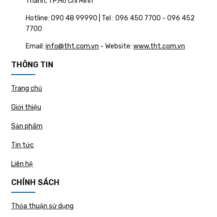
Thành, TP.Hồ Chí Minh
Hotline: 090 48 99990 | Tel : 096 450 7700 - 096 452
7700
Email:
info@tht.com.vn
- Website:
www.tht.com.vn
THÔNG TIN
Trang chủ
Giới thiệu
Sản phẩm
Tin tức
Liên hệ
CHÍNH SÁCH
Thỏa thuận sử dụng