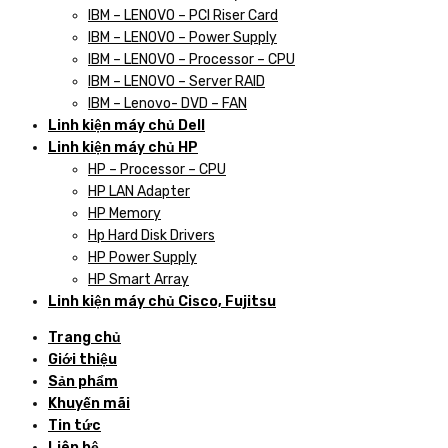
IBM – LENOVO – PCI Riser Card
IBM – LENOVO – Power Supply
IBM – LENOVO – Processor – CPU
IBM – LENOVO – Server RAID
IBM – Lenovo- DVD – FAN
Linh kiện máy chủ Dell
Linh kiện máy chủ HP
HP – Processor – CPU
HP LAN Adapter
HP Memory
Hp Hard Disk Drivers
HP Power Supply
HP Smart Array
Linh kiện máy chủ Cisco, Fujitsu
Trang chủ
Giới thiệu
Sản phẩm
Khuyến mãi
Tin tức
Liên hệ