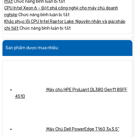
chủ
PowerEdge
ở
mặt
Chức năng bình luận bị tắt
HPE
T550:
Ryzen
CPU Intel Xeon 6 – Đột phá công nghệ cho máy chủ doanh
Gen12
Giải
7
ở
nghiệp
Chức năng bình luận bị tắt
mới
pháp
9800X3D:
CPU
Khắc phục lỗi CPU Intel Raptor Lake: Nguyên nhân và giải pháp
nhất
hoàn
Cơn
Intel
ở
chi tiết
Chức năng bình luận bị tắt
với
hảo
sốt
Xeon
Khắc
hiệu
cho
chip
6
phục
Sản phẩm được mua nhiều
năng
doanh
gaming
–
lỗi
vượt
nghiệp
khiến
Đột
CPU
trội
giá
phá
Intel
tăng
công
Raptor
chóng
nghệ
Lake:
mặt
cho
Nguyên
máy
nhân
Máy chủ HPE ProLiant DL380 Gen11 8SFF
chủ
và
4510
doanh
giải
nghiệp
pháp
chi
tiết
Máy Chủ Dell PowerEdge T160 3x3.5"