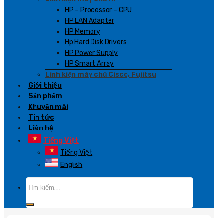
HP – Processor – CPU
HP LAN Adapter
HP Memory
Hp Hard Disk Drivers
HP Power Supply
HP Smart Array
Linh kiện máy chủ Cisco, Fujitsu
Giới thiệu
Sản phẩm
Khuyến mãi
Tin tức
Liên hệ
Tiếng Việt
Tiếng Việt
English
Tìm
kiếm: