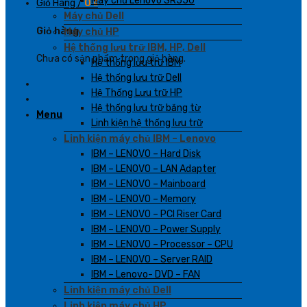
Máy chủ Lenovo SR550
Giỏ Hàng /
0
₫
Máy chủ Dell
Giỏ hàng
Máy chủ HP
Hệ thống lưu trữ IBM, HP, Dell
Chưa có sản phẩm trong giỏ hàng.
Hệ thống lưu trữ IBM
Hệ thống lưu trữ Dell
Hệ Thống Lưu trữ HP
Hệ thống lưu trữ băng từ
Menu
Linh kiện hệ thống lưu trữ
Linh kiện máy chủ IBM – Lenovo
IBM – LENOVO – Hard Disk
IBM – LENOVO – LAN Adapter
IBM – LENOVO – Mainboard
IBM – LENOVO – Memory
IBM – LENOVO – PCI Riser Card
IBM – LENOVO – Power Supply
IBM – LENOVO – Processor – CPU
IBM – LENOVO – Server RAID
IBM – Lenovo- DVD – FAN
Linh kiện máy chủ Dell
Linh kiện máy chủ HP