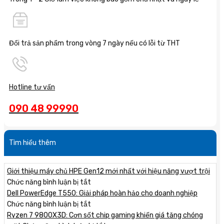
Đổi trả sản phẩm trong vòng 7 ngày nếu có lỗi từ THT
Hotline tư vấn
090 48 99990
Tìm hiểu thêm
Giới thiệu máy chủ HPE Gen12 mới nhất với hiệu năng vượt trội
ở
Chức năng bình luận bị tắt
Giới
Dell PowerEdge T550: Giải pháp hoàn hảo cho doanh nghiệp
thiệu
ở
Chức năng bình luận bị tắt
máy
Dell
Ryzen 7 9800X3D: Cơn sốt chip gaming khiến giá tăng chóng