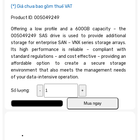
(*) Giá chưa bao gồm thuế VAT
Product ID: 005049249
Offering a low profile and a 600GB capacity – the
005049249 SAS drive is used to provide additional
storage for enterprise SAN – VNX series storage arrays.
Its high performance is reliable – compliant with
standard regulations – and cost effective – providing an
affordable option to create a secure storage
environment that also meets the management needs
of your data-intensive operation.
005049249
Số lượng:
EMC
HDD
Thêm vào giỏ
Mua ngay
600GB
6G
SAS
10K
3.5