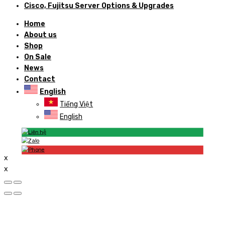
Cisco, Fujitsu Server Options & Upgrades
Home
About us
Shop
On Sale
News
Contact
English
Tiếng Việt
English
x
x