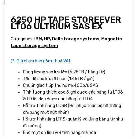
6250 HP TAPE STOREEVER
LTO6 ULTRIUM SAS EX
Categories:
IBM, HP, Dell storage systems
,
Magnetic
tape storage system
(*) Giá chưa bao gồm thuế VAT
Dung lượng sao lưu lớn (6.25TB / băng từ)
Tốc độ sao lưu rất cao (1.45TB / giờ)
Chuẩn giao tiếp thế hệ mới 6Gb/s SAS
Tính tương thích: đọc & ghi được các băng từ LTO6
& LTO5, đọc được các bặng từ LTO4
Hỗ trợ tính năng ODRB (Hồi phục toàn bộ hệ thống
chỉ bằng một nút nhấn)
Hổ trợ tính năng LTFS (quản lý và dùng băng từ như
đĩa cứng).
Bảo mật dữ liệu với tính năng mã hóa