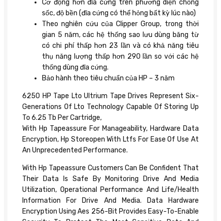
Cơ động hơn đĩa cứng trên phương diện chống
sốc, độ bền (đĩa cứng có thể hỏng bất kỳ lúc nào)
Theo nghiên cứu của Clipper Group, trong thời
gian 5 năm, các hệ thống sao lưu dùng băng từ
có chi phí thấp hơn 23 lần và có khả năng tiêu
thụ năng lượng thấp hơn 290 lần so với các hệ
thống dùng đĩa cứng.
Bảo hành theo tiêu chuẩn của HP – 3 năm
6250 HP Tape Lto Ultrium Tape Drives Represent Six-
Generations Of Lto Technology Capable Of Storing Up
To 6.25 Tb Per Cartridge,
With Hp Tapeassure For Manageability, Hardware Data
Encryption, Hp Storeopen With Ltfs For Ease Of Use At
An Unprecedented Performance.
With Hp Tapeassure Customers Can Be Confident That
Their Data Is Safe By Monitoring Drive And Media
Utilization, Operational Performance And Life/Health
Information For Drive And Media. Data Hardware
Encryption Using Aes 256-Bit Provides Easy-To-Enable