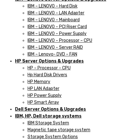
IBM – LENOVO – Hard Disk
IBM – LENOVO – LAN Adapter
IBM – LENOVO – Mainboard
IBM – LENOVO – PCI Riser Card
IBM – LENOVO – Power Supply
IBM – LENOVO – Processor – CPU
IBM – LENOVO – Server RAID
IBM – Lenovo- DVD – FAN
HP Server Options & Upgrades
HP – Processor – CPU
Hp Hard Disk Drivers
HP Memory
HP LAN Adapter
HP Power Supply
HP Smart Array
Dell Server Options & Upgrades
IBM, HP, Dell storage systems
IBM Storage System
Magnetic tape storage system
Storage System Options