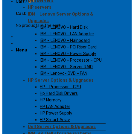
Dell servers
Cart /
0
₫
HP servers
Cart
IBM – Lenovo Server Options &
Upgrades
No products in the cart.
IBM – LENOVO – Hard Disk
IBM – LENOVO – LAN Adapter
IBM – LENOVO – Mainboard
IBM – LENOVO – PCI Riser Card
Menu
IBM – LENOVO – Power Supply
IBM – LENOVO – Processor – CPU
IBM – LENOVO – Server RAID
IBM – Lenovo- DVD – FAN
HP Server Options & Upgrades
HP – Processor – CPU
Hp Hard Disk Drivers
HP Memory
HP LAN Adapter
HP Power Supply
HP Smart Array
Dell Server Options & Upgrades
IBM, HP, Dell storage systems