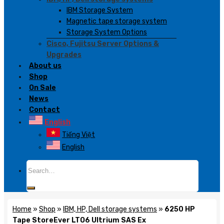
IBM Storage System
Magnetic tape storage system
Storage System Options
Cisco, Fujitsu Server Options &
Upgrades
About us
Shop
On Sale
News
Contact
English
Tiếng Việt
English
Search
for:
Home
»
Shop
»
IBM, HP, Dell storage systems
»
6250 HP
Tape StoreEver LTO6 Ultrium SAS Ex