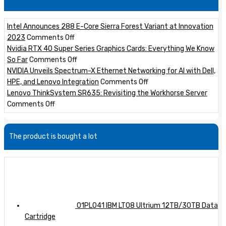
Intel Announces 288 E-Core Sierra Forest Variant at Innovation
on
2023
Comments Off
Intel
Nvidia RTX 40 Super Series Graphics Cards: Everything We Know
Announces
on
So Far
Comments Off
288
Nvidia
NVIDIA Unveils Spectrum-X Ethernet Networking for AI with Dell,
E-
RTX
on
HPE, and Lenovo Integration
Comments Off
Core
40
NVIDIA
Lenovo ThinkSystem SR635: Revisiting the Workhorse Server
on
Sierra
Super
Unveils
Comments Off
Lenovo
Forest
Series
Spectrum-
ThinkSystem
Variant
Graphics
X
The product is bought a lot
SR635:
at
Cards:
Ethernet
Revisiting
Innovation
Everything
Networking
the
2023
We
for
Workhorse
Know
AI
Server
So
with
Far
Dell,
HPE,
01PL041 IBM LTO8 Ultrium 12TB/30TB Data
and
Cartridge
Lenovo