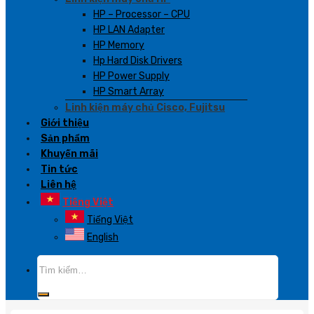
HP – Processor – CPU
HP LAN Adapter
HP Memory
Hp Hard Disk Drivers
HP Power Supply
HP Smart Array
Linh kiện máy chủ Cisco, Fujitsu
Giới thiệu
Sản phẩm
Khuyến mãi
Tin tức
Liên hệ
Tiếng Việt
Tiếng Việt
English
Tìm
kiếm: