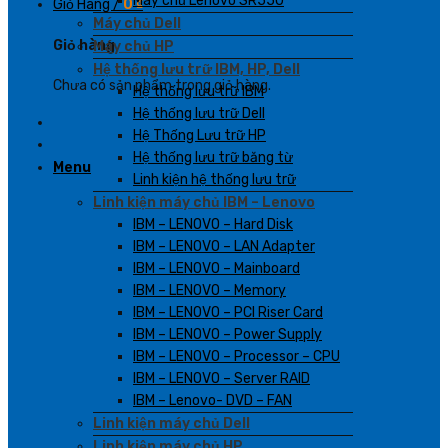
Máy chủ Lenovo SR550
Giỏ Hàng /
0
₫
Máy chủ Dell
Giỏ hàng
Máy chủ HP
Hệ thống lưu trữ IBM, HP, Dell
Chưa có sản phẩm trong giỏ hàng.
Hệ thống lưu trữ IBM
Hệ thống lưu trữ Dell
Hệ Thống Lưu trữ HP
Hệ thống lưu trữ băng từ
Menu
Linh kiện hệ thống lưu trữ
Linh kiện máy chủ IBM – Lenovo
IBM – LENOVO – Hard Disk
IBM – LENOVO – LAN Adapter
IBM – LENOVO – Mainboard
IBM – LENOVO – Memory
IBM – LENOVO – PCI Riser Card
IBM – LENOVO – Power Supply
IBM – LENOVO – Processor – CPU
IBM – LENOVO – Server RAID
IBM – Lenovo- DVD – FAN
Linh kiện máy chủ Dell
Linh kiện máy chủ HP