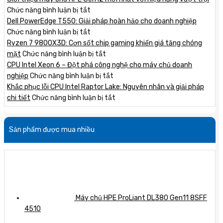
ở
Chức năng bình luận bị tắt
Giới
Dell PowerEdge T550: Giải pháp hoàn hảo cho doanh nghiệp
thiệu
ở
Chức năng bình luận bị tắt
máy
Dell
Ryzen 7 9800X3D: Cơn sốt chip gaming khiến giá tăng chóng
chủ
PowerEdge
ở
mặt
Chức năng bình luận bị tắt
HPE
T550:
Ryzen
CPU Intel Xeon 6 – Đột phá công nghệ cho máy chủ doanh
Gen12
Giải
7
ở
nghiệp
Chức năng bình luận bị tắt
mới
pháp
9800X3D:
CPU
Khắc phục lỗi CPU Intel Raptor Lake: Nguyên nhân và giải pháp
nhất
hoàn
Cơn
Intel
ở
chi tiết
Chức năng bình luận bị tắt
với
hảo
sốt
Xeon
Khắc
hiệu
cho
chip
6
phục
Sản phẩm được mua nhiều
năng
doanh
gaming
–
lỗi
vượt
nghiệp
khiến
Đột
CPU
trội
giá
phá
Intel
tăng
công
Raptor
chóng
nghệ
Lake:
mặt
cho
Nguyên
máy
nhân
Máy chủ HPE ProLiant DL380 Gen11 8SFF
chủ
và
4510
doanh
giải