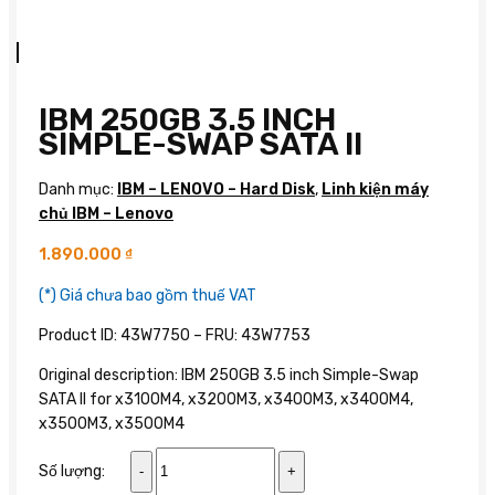
IBM 250GB 3.5 INCH
SIMPLE-SWAP SATA II
Danh mục:
IBM – LENOVO – Hard Disk
,
Linh kiện máy
chủ IBM – Lenovo
1.890.000
₫
(*) Giá chưa bao gồm thuế VAT
Product ID: 43W7750 – FRU: 43W7753
Original description: IBM 250GB 3.5 inch Simple-Swap
SATA II for x3100M4, x3200M3, x3400M3, x3400M4,
x3500M3, x3500M4
IBM
Số lượng:
250GB