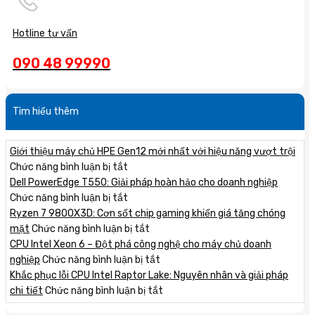
Hotline tư vấn
090 48 99990
Tìm hiểu thêm
Giới thiệu máy chủ HPE Gen12 mới nhất với hiệu năng vượt trội
ở
Chức năng bình luận bị tắt
Giới
Dell PowerEdge T550: Giải pháp hoàn hảo cho doanh nghiệp
thiệu
ở
Chức năng bình luận bị tắt
máy
Dell
Ryzen 7 9800X3D: Cơn sốt chip gaming khiến giá tăng chóng
chủ
PowerEdge
ở
mặt
Chức năng bình luận bị tắt
HPE
T550:
Ryzen
CPU Intel Xeon 6 – Đột phá công nghệ cho máy chủ doanh
Gen12
Giải
7
ở
nghiệp
Chức năng bình luận bị tắt
mới
pháp
9800X3D:
CPU
Khắc phục lỗi CPU Intel Raptor Lake: Nguyên nhân và giải pháp
nhất
hoàn
Cơn
Intel
ở
chi tiết
Chức năng bình luận bị tắt
với
hảo
sốt
Xeon
Khắc