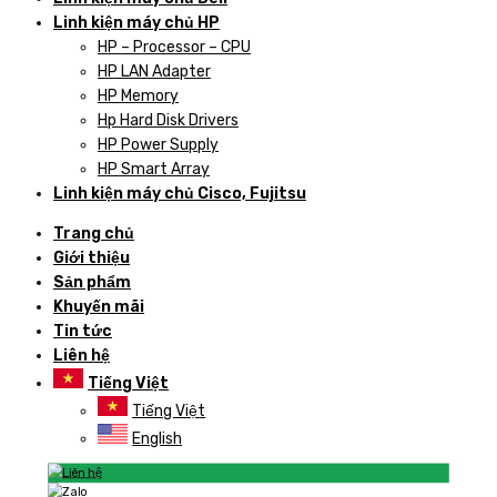
Linh kiện máy chủ HP
HP – Processor – CPU
HP LAN Adapter
HP Memory
Hp Hard Disk Drivers
HP Power Supply
HP Smart Array
Linh kiện máy chủ Cisco, Fujitsu
Trang chủ
Giới thiệu
Sản phẩm
Khuyến mãi
Tin tức
Liên hệ
Tiếng Việt
Tiếng Việt
English