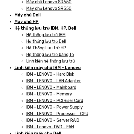
Máy chủ Lenovo SR650
Máy chủ Lenovo SR550
Máy chủ Dell
Máy chủ HP
Hệ thống lưu trữ IBM, HP, Dell
Hệ thống lưu trữ IBM
Hệ thống lưu trữ Dell
Hệ Thống Lưu trữ HP
Hệ thống lưu trữ băng từ
Linh kiện hệ thống lưu trữ
Linh kiện máy chủ IBM – Lenovo
IBM – LENOVO – Hard Disk
IBM – LENOVO – LAN Adapter
IBM – LENOVO – Mainboard
IBM – LENOVO – Memory
IBM – LENOVO – PCI Riser Card
IBM – LENOVO – Power Supply
IBM – LENOVO – Processor – CPU
IBM – LENOVO – Server RAID
IBM – Lenovo- DVD – FAN
Linh kiện máy chủ Dell