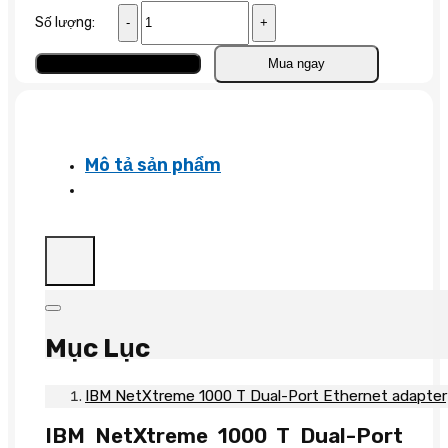
IBM
Số lượng:
NetXtreme
1000
Thêm vào giỏ
Mua ngay
T
Dual-
Port
Ethernet
Mô tả sản phẩm
số
lượng
Mục Lục
IBM NetXtreme 1000 T Dual-Port Ethernet adapte
IBM NetXtreme 1000 T Dual-Port