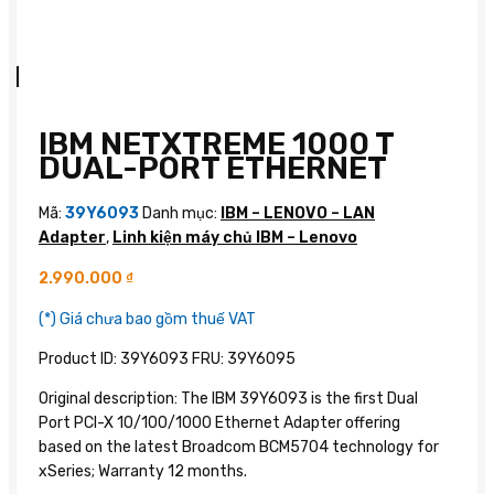
IBM NETXTREME 1000 T
DUAL-PORT ETHERNET
Mã:
39Y6093
Danh mục:
IBM – LENOVO – LAN
Adapter
,
Linh kiện máy chủ IBM – Lenovo
2.990.000
₫
(*) Giá chưa bao gồm thuế VAT
Product ID: 39Y6093 FRU: 39Y6095
Original description: The IBM 39Y6093 is the first Dual
Port PCI-X 10/100/1000 Ethernet Adapter offering
based on the latest Broadcom BCM5704 technology for
xSeries; Warranty 12 months.