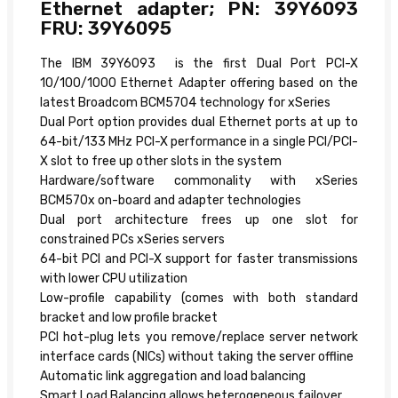
Ethernet adapter; PN: 39Y6093
FRU: 39Y6095
The IBM 39Y6093 is the first Dual Port PCI-X
10/100/1000 Ethernet Adapter offering based on the
latest Broadcom BCM5704 technology for xSeries
Dual Port option provides dual Ethernet ports at up to
64-bit/133 MHz PCI-X performance in a single PCI/PCI-
X slot to free up other slots in the system
Hardware/software commonality with xSeries
BCM570x on-board and adapter technologies
Dual port architecture frees up one slot for
constrained PCs xSeries servers
64-bit PCI and PCI-X support for faster transmissions
with lower CPU utilization
Low-profile capability (comes with both standard
bracket and low profile bracket
PCI hot-plug lets you remove/replace server network
interface cards (NICs) without taking the server offline
Automatic link aggregation and load balancing
Smart Load Balancing allows heterogeneous failover