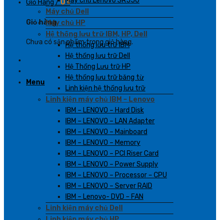
Máy chủ Lenovo SR550
Giỏ Hàng /
0
₫
Máy chủ Dell
Giỏ hàng
Máy chủ HP
Hệ thống lưu trữ IBM, HP, Dell
Chưa có sản phẩm trong giỏ hàng.
Hệ thống lưu trữ IBM
Hệ thống lưu trữ Dell
Hệ Thống Lưu trữ HP
Hệ thống lưu trữ băng từ
Menu
Linh kiện hệ thống lưu trữ
Linh kiện máy chủ IBM – Lenovo
IBM – LENOVO – Hard Disk
IBM – LENOVO – LAN Adapter
IBM – LENOVO – Mainboard
IBM – LENOVO – Memory
IBM – LENOVO – PCI Riser Card
IBM – LENOVO – Power Supply
IBM – LENOVO – Processor – CPU
IBM – LENOVO – Server RAID
IBM – Lenovo- DVD – FAN
Linh kiện máy chủ Dell
Linh kiện máy chủ HP