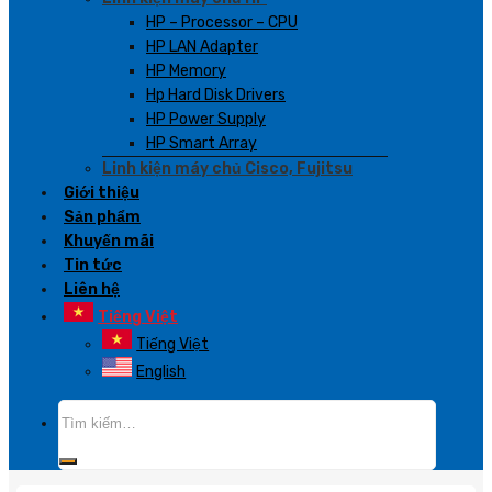
HP – Processor – CPU
HP LAN Adapter
HP Memory
Hp Hard Disk Drivers
HP Power Supply
HP Smart Array
Linh kiện máy chủ Cisco, Fujitsu
Giới thiệu
Sản phẩm
Khuyến mãi
Tin tức
Liên hệ
Tiếng Việt
Tiếng Việt
English
Tìm
kiếm: