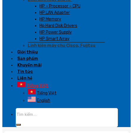
HP – Processor – CPU
HP LAN Adapter
HP Memory
Hp Hard Disk Drivers
HP Power Supply
HP Smart Array
Linh kiện máy chủ Cisco, Fujitsu
Giới thiệu
Sản phẩm
Khuyến mãi
Tin tức
Liên hệ
Tiếng Việt
Tiếng Việt
English
Tìm
kiếm: