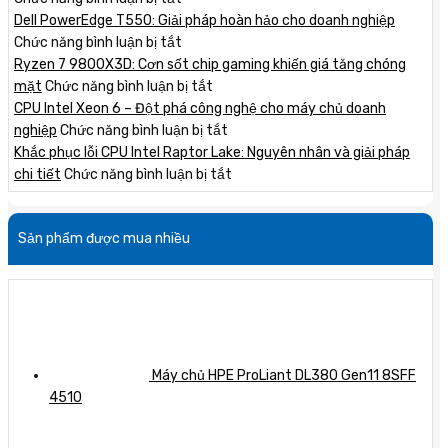
Giới
Dell PowerEdge T550: Giải pháp hoàn hảo cho doanh nghiệp
thiệu
ở
Chức năng bình luận bị tắt
máy
Dell
Ryzen 7 9800X3D: Cơn sốt chip gaming khiến giá tăng chóng
chủ
PowerEdge
ở
mặt
Chức năng bình luận bị tắt
HPE
T550:
Ryzen
CPU Intel Xeon 6 – Đột phá công nghệ cho máy chủ doanh
Gen12
Giải
7
ở
nghiệp
Chức năng bình luận bị tắt
mới
pháp
9800X3D:
CPU
Khắc phục lỗi CPU Intel Raptor Lake: Nguyên nhân và giải pháp
nhất
hoàn
Cơn
Intel
ở
chi tiết
Chức năng bình luận bị tắt
với
hảo
sốt
Xeon
Khắc
hiệu
cho
chip
6
phục
Sản phẩm được mua nhiều
năng
doanh
gaming
–
lỗi
vượt
nghiệp
khiến
Đột
CPU
trội
giá
phá
Intel
tăng
công
Raptor
chóng
nghệ
Lake:
mặt
cho
Nguyên
máy
nhân
Máy chủ HPE ProLiant DL380 Gen11 8SFF
chủ
và
4510
doanh
giải
nghiệp
pháp