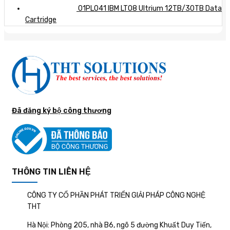
01PL041 IBM LTO8 Ultrium 12TB/30TB Data
Cartridge
Đã đăng ký bộ công thương
THÔNG TIN LIÊN HỆ
CÔNG TY CỔ PHẦN PHÁT TRIỂN GIẢI PHÁP CÔNG NGHỆ
THT
Hà Nội: Phòng 205, nhà B6, ngõ 5 đường Khuất Duy Tiến,