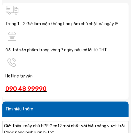
Trong 1 - 2 Giờ làm việc không bao gồm chủ nhật và ngày lễ
Đổi trả sản phẩm trong vòng 7 ngày nếu có lỗi từ THT
Hotline tư vấn
090 48 99990
Tìm hiểu thêm
Giới thiệu máy chủ HPE Gen12 mới nhất với hiệu năng vượt trội
ở
Chức năng bình luận bị tắt