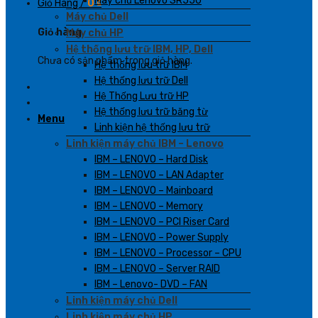
Máy chủ Lenovo SR550
Giỏ Hàng /
0
₫
Máy chủ Dell
Giỏ hàng
Máy chủ HP
Hệ thống lưu trữ IBM, HP, Dell
Chưa có sản phẩm trong giỏ hàng.
Hệ thống lưu trữ IBM
Hệ thống lưu trữ Dell
Hệ Thống Lưu trữ HP
Hệ thống lưu trữ băng từ
Menu
Linh kiện hệ thống lưu trữ
Linh kiện máy chủ IBM – Lenovo
IBM – LENOVO – Hard Disk
IBM – LENOVO – LAN Adapter
IBM – LENOVO – Mainboard
IBM – LENOVO – Memory
IBM – LENOVO – PCI Riser Card
IBM – LENOVO – Power Supply
IBM – LENOVO – Processor – CPU
IBM – LENOVO – Server RAID
IBM – Lenovo- DVD – FAN
Linh kiện máy chủ Dell
Linh kiện máy chủ HP