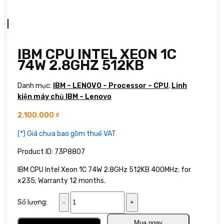
IBM CPU INTEL XEON 1C
74W 2.8GHZ 512KB
Danh mục:
IBM – LENOVO – Processor – CPU
,
Linh
kiện máy chủ IBM – Lenovo
2.100.000
₫
(*) Giá chưa bao gồm thuế VAT
Product ID: 73P8807
IBM CPU Intel Xeon 1C 74W 2.8GHz 512KB 400MHz; for
x235; Warranty 12 months.
IBM
Số lượng:
CPU
Intel
Thêm vào giỏ
Mua ngay