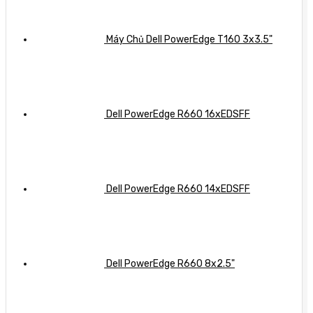
chi
tiết
Máy Chủ Dell PowerEdge T160 3x3.5"
Dell PowerEdge R660 16xEDSFF
Dell PowerEdge R660 14xEDSFF
Dell PowerEdge R660 8x2.5"