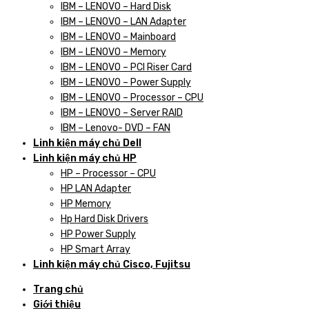
IBM – LENOVO – Hard Disk
IBM – LENOVO – LAN Adapter
IBM – LENOVO – Mainboard
IBM – LENOVO – Memory
IBM – LENOVO – PCI Riser Card
IBM – LENOVO – Power Supply
IBM – LENOVO – Processor – CPU
IBM – LENOVO – Server RAID
IBM – Lenovo- DVD – FAN
Linh kiện máy chủ Dell
Linh kiện máy chủ HP
HP – Processor – CPU
HP LAN Adapter
HP Memory
Hp Hard Disk Drivers
HP Power Supply
HP Smart Array
Linh kiện máy chủ Cisco, Fujitsu
Trang chủ
Giới thiệu