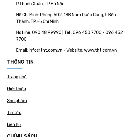
P.Thanh Xuân, TP.Hà Nội
Hồ Chí Minh: Phòng 502, 18B Nam Quốc Cang, P.Bến
Thành, TP.Hồ Chí Minh
Hotline: 090 48 99990 | Tel : 096 450 7700 - 096 452
7700
Email:
info@tht.com.vn
- Website:
www.tht.com.vn
THÔNG TIN
Trang chủ
Giới thiệu
Sản phẩm
Tin tức
Liên hệ
CHÍNH SÁCH