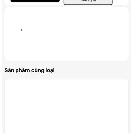
Xeon
1C
74W
2.8GHz
512KB
số
lượng
Sản phẩm cùng loại