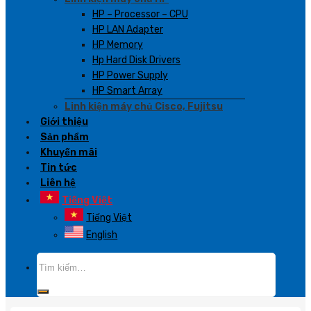
HP – Processor – CPU
HP LAN Adapter
HP Memory
Hp Hard Disk Drivers
HP Power Supply
HP Smart Array
Linh kiện máy chủ Cisco, Fujitsu
Giới thiệu
Sản phẩm
Khuyến mãi
Tin tức
Liên hệ
Tiếng Việt
Tiếng Việt
English
Tìm
kiếm: