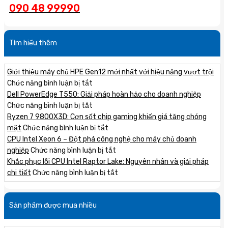
090 48 99990
Tìm hiểu thêm
Giới thiệu máy chủ HPE Gen12 mới nhất với hiệu năng vượt trội
ở
Chức năng bình luận bị tắt
Giới
Dell PowerEdge T550: Giải pháp hoàn hảo cho doanh nghiệp
thiệu
ở
Chức năng bình luận bị tắt
máy
Dell
Ryzen 7 9800X3D: Cơn sốt chip gaming khiến giá tăng chóng
chủ
PowerEdge
ở
mặt
Chức năng bình luận bị tắt
HPE
T550:
Ryzen
CPU Intel Xeon 6 – Đột phá công nghệ cho máy chủ doanh
Gen12
Giải
7
ở
nghiệp
Chức năng bình luận bị tắt
mới
pháp
9800X3D:
CPU
Khắc phục lỗi CPU Intel Raptor Lake: Nguyên nhân và giải pháp
nhất
hoàn
Cơn
Intel
ở
chi tiết
Chức năng bình luận bị tắt
với
hảo
sốt
Xeon
Khắc
hiệu
cho
chip
6
phục
Sản phẩm được mua nhiều
năng
doanh
gaming
–
lỗi
vượt
nghiệp
khiến
Đột
CPU