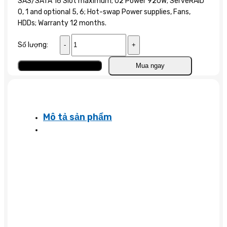
SAS/SATA 16 Slot maximum; 02 Power 920W; ServeRAID
0, 1 and optional 5, 6; Hot-swap Power supplies, Fans,
HDDs; Warranty 12 months.
IBM
Số lượng:
Mainboard
x3400M2,
Thêm vào giỏ
Mua ngay
x3500M2
số
lượng
Mô tả sản phẩm