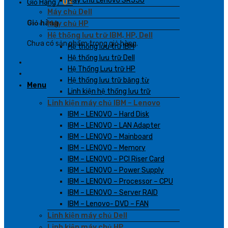
Máy chủ Lenovo SR550
Giỏ Hàng /
0
₫
Máy chủ Dell
Giỏ hàng
Máy chủ HP
Hệ thống lưu trữ IBM, HP, Dell
Chưa có sản phẩm trong giỏ hàng.
Hệ thống lưu trữ IBM
Hệ thống lưu trữ Dell
Hệ Thống Lưu trữ HP
Hệ thống lưu trữ băng từ
Menu
Linh kiện hệ thống lưu trữ
Linh kiện máy chủ IBM – Lenovo
IBM – LENOVO – Hard Disk
IBM – LENOVO – LAN Adapter
IBM – LENOVO – Mainboard
IBM – LENOVO – Memory
IBM – LENOVO – PCI Riser Card
IBM – LENOVO – Power Supply
IBM – LENOVO – Processor – CPU
IBM – LENOVO – Server RAID
IBM – Lenovo- DVD – FAN
Linh kiện máy chủ Dell
Linh kiện máy chủ HP