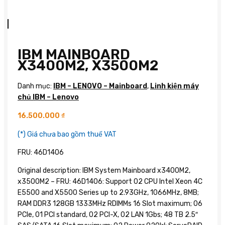
IBM MAINBOARD
X3400M2, X3500M2
Danh mục:
IBM – LENOVO – Mainboard
,
Linh kiện máy
chủ IBM – Lenovo
16.500.000
₫
(*) Giá chưa bao gồm thuế VAT
FRU: 46D1406
Original description: IBM System Mainboard x3400M2,
x3500M2 – FRU: 46D1406: Support 02 CPU Intel Xeon 4C
E5500 and X5500 Series up to 2.93GHz, 1066MHz, 8MB;
RAM DDR3 128GB 1333MHz RDIMMs 16 Slot maximum; 06
PCIe, 01 PCI standard, 02 PCI-X, 02 LAN 1Gbs; 48 TB 2.5″