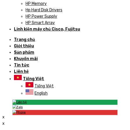
HP Memory
Hp Hard Disk Drivers
HP Power Supply
HP Smart Array
Linh kiện máy chủ Cisco, Fujitsu
Trang chủ
Giới thiệu
Sản phẩm
Khuyến mãi
Tin tức
Liên hệ
Tiếng Việt
Tiếng Việt
English
x
x