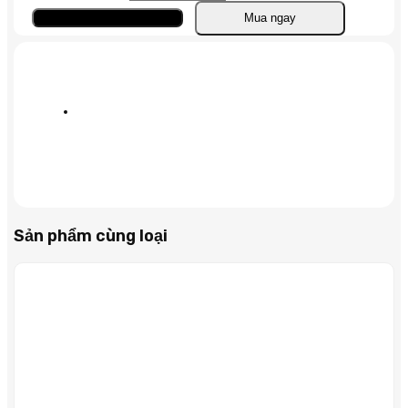
Core
Thêm vào giỏ
Mua ngay
Intel
Xeon
Processor
E5410
số
lượng
Sản phẩm cùng loại