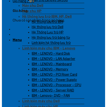
Máy chủ Lenovo SR550
Giỏ Hàng /
0
₫
Máy chủ Dell
Giỏ hàng
Máy chủ HP
Hệ thống lưu trữ IBM, HP, Dell
Chưa có sản phẩm trong giỏ hàng.
Hệ thống lưu trữ IBM
Hệ thống lưu trữ Dell
Hệ Thống Lưu trữ HP
Hệ thống lưu trữ băng từ
Menu
Linh kiện hệ thống lưu trữ
Linh kiện máy chủ IBM – Lenovo
IBM – LENOVO – Hard Disk
IBM – LENOVO – LAN Adapter
IBM – LENOVO – Mainboard
IBM – LENOVO – Memory
IBM – LENOVO – PCI Riser Card
IBM – LENOVO – Power Supply
IBM – LENOVO – Processor – CPU
IBM – LENOVO – Server RAID
IBM – Lenovo- DVD – FAN
Linh kiện máy chủ Dell
Linh kiện máy chủ HP