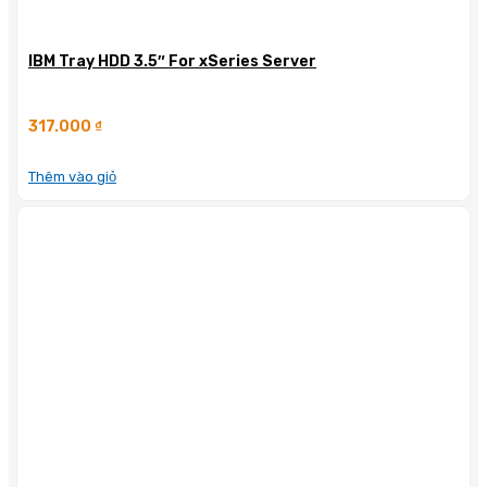
IBM Tray HDD 3.5″ For xSeries Server
317.000
₫
Thêm vào giỏ