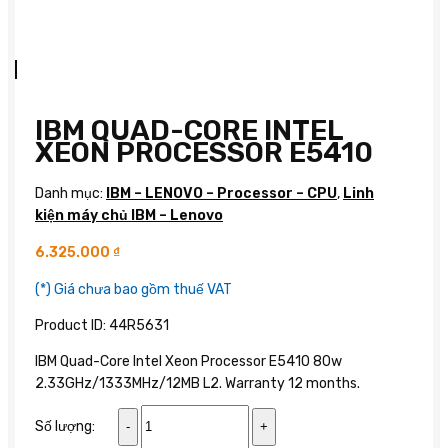
IBM QUAD-CORE INTEL
XEON PROCESSOR E5410
Danh mục:
IBM – LENOVO – Processor – CPU
,
Linh
kiện máy chủ IBM – Lenovo
6.325.000
₫
(*) Giá chưa bao gồm thuế VAT
Product ID: 44R5631
IBM Quad-Core Intel Xeon Processor E5410 80w
2.33GHz/1333MHz/12MB L2. Warranty 12 months.
IBM
Số lượng:
Quad-