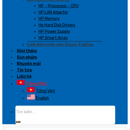
HP – Processor – CPU
HP LAN Adapter
HP Memory
Hp Hard Disk Drivers
HP Power Supply
HP Smart Array
Linh kiện máy chủ Cisco, Fujitsu
Giới thiệu
Sản phẩm
Khuyến mãi
Tin tức
Liên hệ
Tiếng Việt
Tiếng Việt
English
Tìm
kiếm: