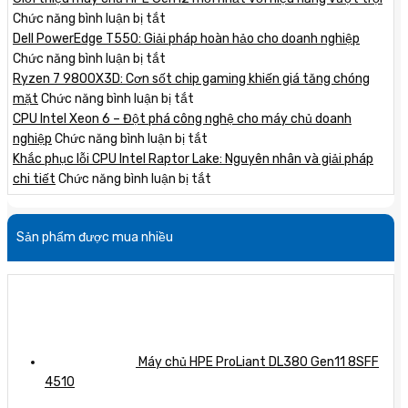
ở
Chức năng bình luận bị tắt
Giới
Dell PowerEdge T550: Giải pháp hoàn hảo cho doanh nghiệp
thiệu
ở
Chức năng bình luận bị tắt
máy
Dell
Ryzen 7 9800X3D: Cơn sốt chip gaming khiến giá tăng chóng
chủ
PowerEdge
ở
mặt
Chức năng bình luận bị tắt
HPE
T550:
Ryzen
CPU Intel Xeon 6 – Đột phá công nghệ cho máy chủ doanh
Gen12
Giải
7
ở
nghiệp
Chức năng bình luận bị tắt
mới
pháp
9800X3D:
CPU
Khắc phục lỗi CPU Intel Raptor Lake: Nguyên nhân và giải pháp
nhất
hoàn
Cơn
Intel
ở
chi tiết
Chức năng bình luận bị tắt
với
hảo
sốt
Xeon
Khắc
hiệu
cho
chip
6
phục
Sản phẩm được mua nhiều
năng
doanh
gaming
–
lỗi
vượt
nghiệp
khiến
Đột
CPU
trội
giá
phá
Intel
tăng
công
Raptor
chóng
nghệ
Lake:
mặt
cho
Nguyên
máy
nhân
Máy chủ HPE ProLiant DL380 Gen11 8SFF
chủ
và
4510
doanh
giải