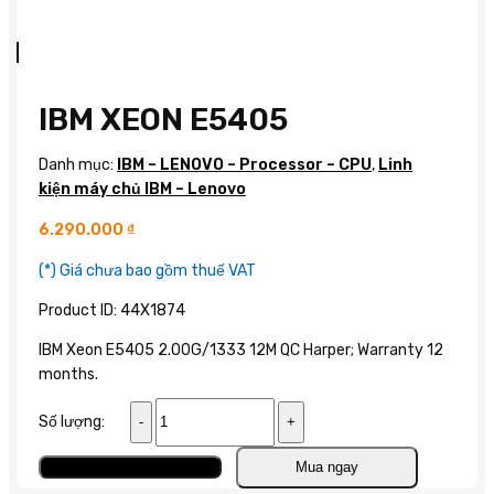
IBM XEON E5405
Danh mục:
IBM – LENOVO – Processor – CPU
,
Linh
kiện máy chủ IBM – Lenovo
6.290.000
₫
(*) Giá chưa bao gồm thuế VAT
Product ID: 44X1874
IBM Xeon E5405 2.00G/1333 12M QC Harper; Warranty 12
months.
IBM
Số lượng:
Xeon
E5405
Thêm vào giỏ
Mua ngay
số