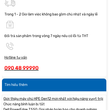
Trong 1 - 2 Giờ làm việc không bao gồm chủ nhật và ngày lễ
Đổi trả sản phẩm trong vòng 7 ngày nếu có lỗi từ THT
Hotline tư vấn
090 48 99990
Tìm hiểu thêm
Giới thiệu máy chủ HPE Gen12 mới nhất với hiệu năng vượt trội
ở
Chức năng bình luận bị tắt
Giới
Dell PowerEdge T550: Giải pháp hoàn hảo cho doanh nghiệp