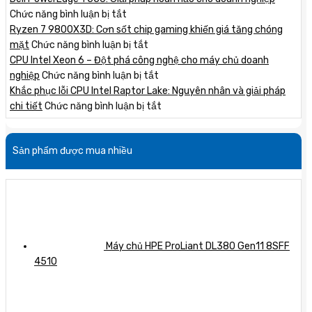
thiệu
ở
Chức năng bình luận bị tắt
máy
Dell
Ryzen 7 9800X3D: Cơn sốt chip gaming khiến giá tăng chóng
chủ
PowerEdge
ở
mặt
Chức năng bình luận bị tắt
HPE
T550:
Ryzen
CPU Intel Xeon 6 – Đột phá công nghệ cho máy chủ doanh
Gen12
Giải
7
ở
nghiệp
Chức năng bình luận bị tắt
mới
pháp
9800X3D:
CPU
Khắc phục lỗi CPU Intel Raptor Lake: Nguyên nhân và giải pháp
nhất
hoàn
Cơn
Intel
ở
chi tiết
Chức năng bình luận bị tắt
với
hảo
sốt
Xeon
Khắc
hiệu
cho
chip
6
phục
Sản phẩm được mua nhiều
năng
doanh
gaming
–
lỗi
vượt
nghiệp
khiến
Đột
CPU
trội
giá
phá
Intel
tăng
công
Raptor
chóng
nghệ
Lake:
mặt
cho
Nguyên
máy
nhân
Máy chủ HPE ProLiant DL380 Gen11 8SFF
chủ
và
4510
doanh
giải
nghiệp
pháp
chi