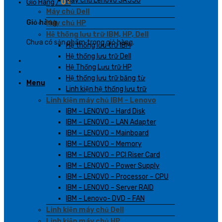
Máy chủ Lenovo SR550
Giỏ Hàng /
0
₫
Máy chủ Dell
Giỏ hàng
Máy chủ HP
Hệ thống lưu trữ IBM, HP, Dell
Chưa có sản phẩm trong giỏ hàng.
Hệ thống lưu trữ IBM
Hệ thống lưu trữ Dell
Hệ Thống Lưu trữ HP
Hệ thống lưu trữ băng từ
Menu
Linh kiện hệ thống lưu trữ
Linh kiện máy chủ IBM – Lenovo
IBM – LENOVO – Hard Disk
IBM – LENOVO – LAN Adapter
IBM – LENOVO – Mainboard
IBM – LENOVO – Memory
IBM – LENOVO – PCI Riser Card
IBM – LENOVO – Power Supply
IBM – LENOVO – Processor – CPU
IBM – LENOVO – Server RAID
IBM – Lenovo- DVD – FAN
Linh kiện máy chủ Dell
Linh kiện máy chủ HP