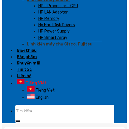
HP – Processor – CPU
HP LAN Adapter
HP Memory
Hp Hard Disk Drivers
HP Power Supply
HP Smart Array
Linh kiện máy chủ Cisco, Fujitsu
Giới thiệu
Sản phẩm
Khuyến mãi
Tin tức
Liên hệ
Tiếng Việt
Tiếng Việt
English
Tìm
kiếm: