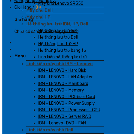
Đăng Nhập / Đăng Ký
Máy chủ Lenovo SR550
Giỏ Hàng /
0
₫
Máy chủ Dell
Máy chủ HP
Giỏ hàng
Hệ thống lưu trữ IBM, HP, Dell
Hệ thống lưu trữ IBM
Chưa có sản phẩm trong giỏ hàng.
Hệ thống lưu trữ Dell
Hệ Thống Lưu trữ HP
Hệ thống lưu trữ băng từ
Menu
Linh kiện hệ thống lưu trữ
Linh kiện máy chủ IBM – Lenovo
IBM – LENOVO – Hard Disk
IBM – LENOVO – LAN Adapter
IBM – LENOVO – Mainboard
IBM – LENOVO – Memory
IBM – LENOVO – PCI Riser Card
IBM – LENOVO – Power Supply
IBM – LENOVO – Processor – CPU
IBM – LENOVO – Server RAID
IBM – Lenovo- DVD – FAN
Linh kiện máy chủ Dell