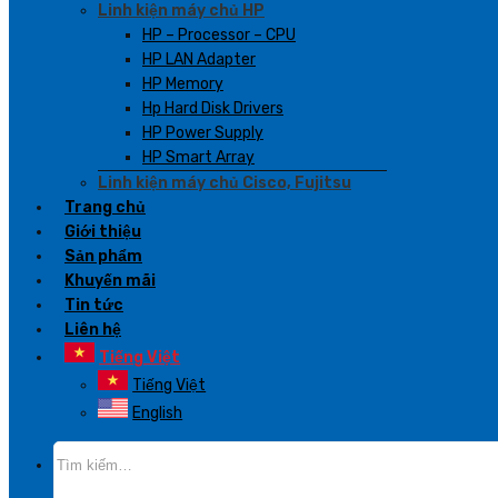
Linh kiện máy chủ HP
HP – Processor – CPU
HP LAN Adapter
HP Memory
Hp Hard Disk Drivers
HP Power Supply
HP Smart Array
Linh kiện máy chủ Cisco, Fujitsu
Trang chủ
Giới thiệu
Sản phẩm
Khuyến mãi
Tin tức
Liên hệ
Tiếng Việt
Tiếng Việt
English
Tìm
kiếm: