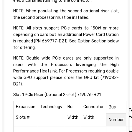
electrical lanes running to the connector.
NOTE: When populating the second optional riser slot,
the second processor must be installed.
NOTE: All slots support PCIe cards to 150W or more
depending on card but an additional Power Cord Option
is required (PN 669777-B21). See Option Section below
for offering.
NOTE: Double wide PCIe cards are only supported in
risers with the Processors leveraging the High
Performance Heatsink. For Processors requiring double
wide GPU support please order the GPU kit (719082-
B21).
Slot 1 PCIe Riser (Optional 2-slot) 719076-B21
Expansion
Technology
Bus
Connector
Bus
F
F
Slots #
Width
Width
Number
F