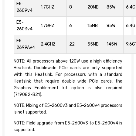
E5-
1.7GHZ
8
20MB
85W
6.4G
2609v4
E5-
1.7GHZ
6
15MB
85W
6.4G
2603v4
E5-
2.4GHZ
22
55MB
145W
9.6G
2699Av4
NOTE: All processors above 120W use a high efficiency
Heatsink. Doublewide PCIe cards are only supported
with this Heatsink. For processors with a standard
Heatsink that require double wide PCIe cards, the
Graphics Enablement kit option is also required
(719082-B21).
NOTE: Mixing of E5-2600v3 and E5-2600v4 processors
is not supported.
NOTE: Field upgrade from E5-2600v3 to E5-2600v4 is
supported.