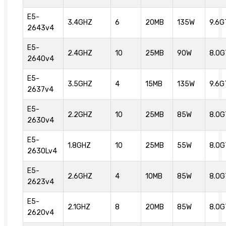
E5-
3.4GHZ
6
20MB
135W
9.6G
2643v4
E5-
2.4GHZ
10
25MB
90W
8.0G
2640v4
E5-
3.5GHZ
4
15MB
135W
9.6G
2637v4
E5-
2.2GHZ
10
25MB
85W
8.0G
2630v4
E5-
1.8GHZ
10
25MB
55W
8.0G
2630Lv4
E5-
2.6GHZ
4
10MB
85W
8.0G
2623v4
E5-
2.1GHZ
8
20MB
85W
8.0G
2620v4