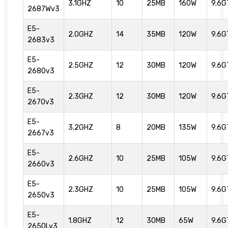
3.1GHZ
10
25MB
160W
9.6G
2687Wv3
E5-
2.0GHZ
14
35MB
120W
9.6G
2683v3
E5-
2.5GHZ
12
30MB
120W
9.6G
2680v3
E5-
2.3GHZ
12
30MB
120W
9.6G
2670v3
E5-
3.2GHZ
8
20MB
135W
9.6G
2667v3
E5-
2.6GHZ
10
25MB
105W
9.6G
2660v3
E5-
2.3GHZ
10
25MB
105W
9.6G
2650v3
E5-
1.8GHZ
12
30MB
65W
9.6G
2650Lv3