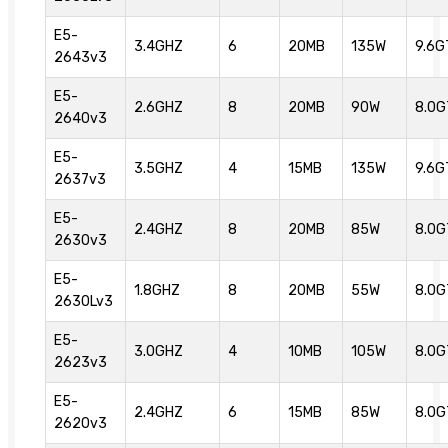
E5-
3.4GHZ
6
20MB
135W
9.6G
2643v3
E5-
2.6GHZ
8
20MB
90W
8.0G
2640v3
E5-
3.5GHZ
4
15MB
135W
9.6G
2637v3
E5-
2.4GHZ
8
20MB
85W
8.0G
2630v3
E5-
1.8GHZ
8
20MB
55W
8.0G
2630Lv3
E5-
3.0GHZ
4
10MB
105W
8.0G
2623v3
E5-
2.4GHZ
6
15MB
85W
8.0G
2620v3