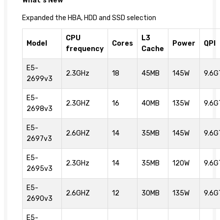
What’s New
Expanded the HBA, HDD and SSD selection
CPU
L3
Model
Cores
Power
QPI
frequency
Cache
E5-
2.3GHz
18
45MB
145W
9.6G
2699v3
E5-
2.3GHZ
16
40MB
135W
9.6G
2698v3
E5-
2.6GHZ
14
35MB
145W
9.6G
2697v3
E5-
2.3GHz
14
35MB
120W
9.6G
2695v3
E5-
2.6GHZ
12
30MB
135W
9.6G
2690v3
E5-