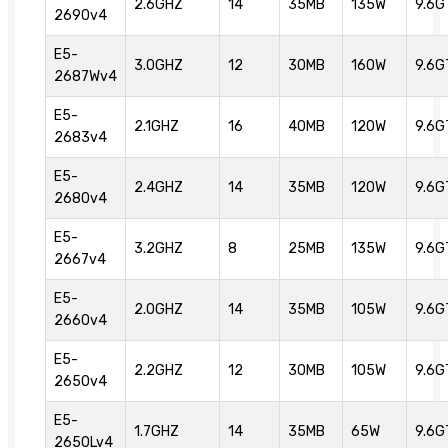
2.6GHZ
14
35MB
135W
9.6G
2690v4
E5-
3.0GHZ
12
30MB
160W
9.6G
2687Wv4
E5-
2.1GHZ
16
40MB
120W
9.6G
2683v4
E5-
2.4GHZ
14
35MB
120W
9.6G
2680v4
E5-
3.2GHZ
8
25MB
135W
9.6G
2667v4
E5-
2.0GHZ
14
35MB
105W
9.6G
2660v4
E5-
2.2GHZ
12
30MB
105W
9.6G
2650v4
E5-
1.7GHZ
14
35MB
65W
9.6G
2650Lv4