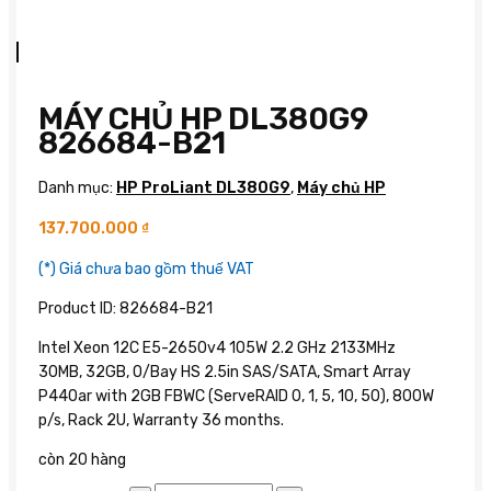
MÁY CHỦ HP DL380G9
826684-B21
Danh mục:
HP ProLiant DL380G9
,
Máy chủ HP
137.700.000
₫
(*) Giá chưa bao gồm thuế VAT
Product ID: 826684-B21
Intel Xeon 12C E5-2650v4 105W 2.2 GHz 2133MHz
30MB, 32GB, O/Bay HS 2.5in SAS/SATA, Smart Array
P440ar with 2GB FBWC (ServeRAID 0, 1, 5, 10, 50), 800W
p/s, Rack 2U, Warranty 36 months.
còn 20 hàng