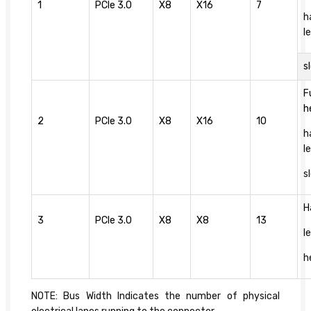
1
PCIe 3.0
X8
X16
7
h
l
s
F
h
2
PCIe 3.0
X8
X16
10
h
l
s
H
3
PCIe 3.0
X8
X8
13
l
h
NOTE: Bus Width Indicates the number of physical