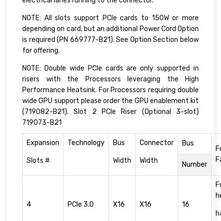
electrical lanes running to the connector.
NOTE: All slots support PCIe cards to 150W or more
depending on card, but an additional Power Cord Option
is required (PN 669777-B21). See Option Section below
for offering.
NOTE: Double wide PCIe cards are only supported in
risers with the Processors leveraging the High
Performance Heatsink. For Processors requiring double
wide GPU support please order the GPU enablement kit
(719082-B21). Slot 2 PCIe Riser (Optional 3-slot)
719073-B21
Expansion
Technology
Bus
Connector
Bus
F
F
Slots #
Width
Width
Number
F
h
4
PCIe 3.0
X16
X16
16
h