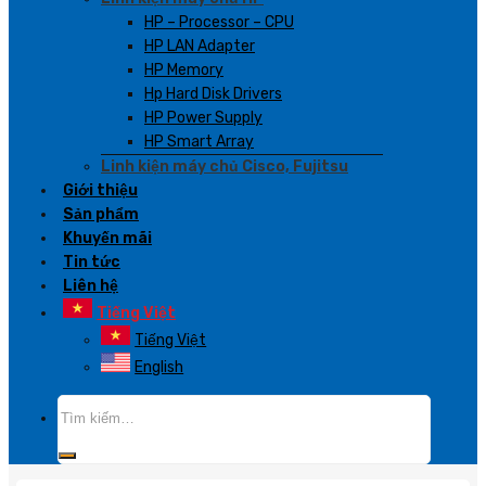
HP – Processor – CPU
HP LAN Adapter
HP Memory
Hp Hard Disk Drivers
HP Power Supply
HP Smart Array
Linh kiện máy chủ Cisco, Fujitsu
Giới thiệu
Sản phẩm
Khuyến mãi
Tin tức
Liên hệ
Tiếng Việt
Tiếng Việt
English
Tìm
kiếm: