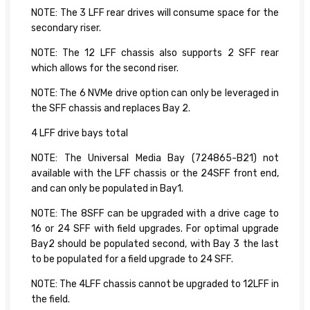
NOTE: The 3 LFF rear drives will consume space for the
secondary riser.
NOTE: The 12 LFF chassis also supports 2 SFF rear
which allows for the second riser.
NOTE: The 6 NVMe drive option can only be leveraged in
the SFF chassis and replaces Bay 2.
4 LFF drive bays total
NOTE: The Universal Media Bay (724865-B21) not
available with the LFF chassis or the 24SFF front end,
and can only be populated in Bay1.
NOTE: The 8SFF can be upgraded with a drive cage to
16 or 24 SFF with field upgrades. For optimal upgrade
Bay2 should be populated second, with Bay 3 the last
to be populated for a field upgrade to 24 SFF.
NOTE: The 4LFF chassis cannot be upgraded to 12LFF in
the field.