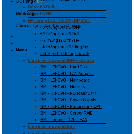
Máy chủ Lenovo SR550
Giỏ Hàng /
0
₫
Máy chủ Dell
Giỏ hàng
Máy chủ HP
Hệ thống lưu trữ IBM, HP, Dell
Chưa có sản phẩm trong giỏ hàng.
Hệ thống lưu trữ IBM
Hệ thống lưu trữ Dell
Hệ Thống Lưu trữ HP
Hệ thống lưu trữ băng từ
Menu
Linh kiện hệ thống lưu trữ
Linh kiện máy chủ IBM – Lenovo
IBM – LENOVO – Hard Disk
IBM – LENOVO – LAN Adapter
IBM – LENOVO – Mainboard
IBM – LENOVO – Memory
IBM – LENOVO – PCI Riser Card
IBM – LENOVO – Power Supply
IBM – LENOVO – Processor – CPU
IBM – LENOVO – Server RAID
IBM – Lenovo- DVD – FAN
Linh kiện máy chủ Dell
Linh kiện máy chủ HP