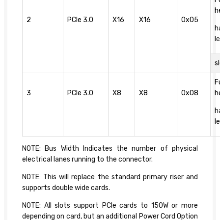
h
2
PCIe 3.0
X16
X16
0x05
h
l
s
F
3
PCIe 3.0
X8
X8
0x08
h
h
l
NOTE: Bus Width Indicates the number of physical
electrical lanes running to the connector.
NOTE: This will replace the standard primary riser and
supports double wide cards.
NOTE: All slots support PCIe cards to 150W or more
depending on card, but an additional Power Cord Option