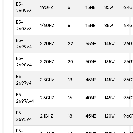
E5-
1.9GHZ
6
15MB
85W
6.4G
2609v3
E5-
1/6GHZ
6
15MB
85W
6.4G
2603v3
E5-
2.2GHZ
22
55MB
145W
9.6G
2699v4
E5-
2.2GHZ
20
50MB
135W
9.6G
2698v4
E5-
2.3GHz
18
45MB
145W
9.6G
2697v4
E5-
2.6GHZ
16
40MB
145W
9.6G
2697Av4
E5-
2.1GHZ
18
45MB
120W
9.6G
2695v4
E5-