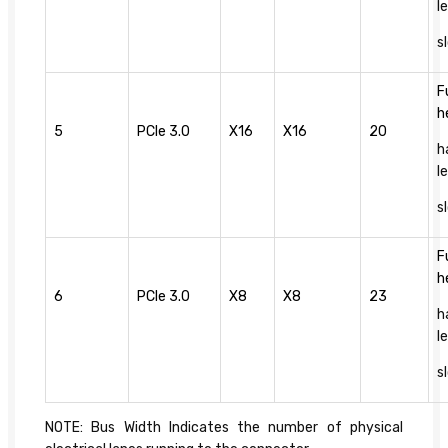
l
s
F
h
5
PCIe 3.0
X16
X16
20
h
l
s
F
h
6
PCIe 3.0
X8
X8
23
h
l
s
NOTE: Bus Width Indicates the number of physical