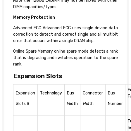
Note the 128GB LRDIMM may not be mixed with other
DIMM capacities/types
Memory Protection
Advanced ECC Advanced ECC uses single device data
correction to detect and correct single and all multibit
error that occurs within a single DRAM chip.
Online Spare Memory online spare mode detects a rank
that is degrading and switches operation to the spare
rank.
Expansion Slots
F
Expansion
Technology
Bus
Connector
Bus
F
Slots #
Width
Width
Number
F
h