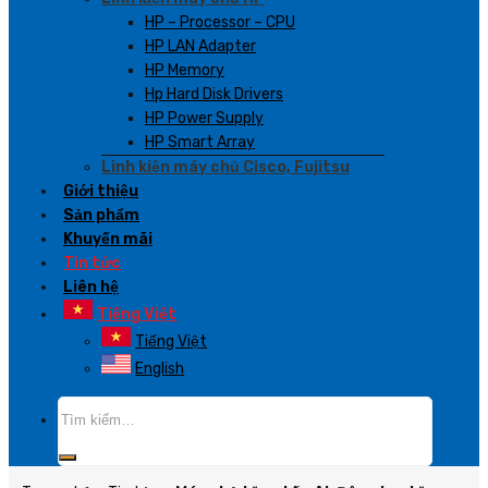
HP – Processor – CPU
HP LAN Adapter
HP Memory
Hp Hard Disk Drivers
HP Power Supply
HP Smart Array
Linh kiện máy chủ Cisco, Fujitsu
Giới thiệu
Sản phẩm
Khuyến mãi
Tin tức
Liên hệ
Tiếng Việt
Tiếng Việt
English
Tìm
kiếm: