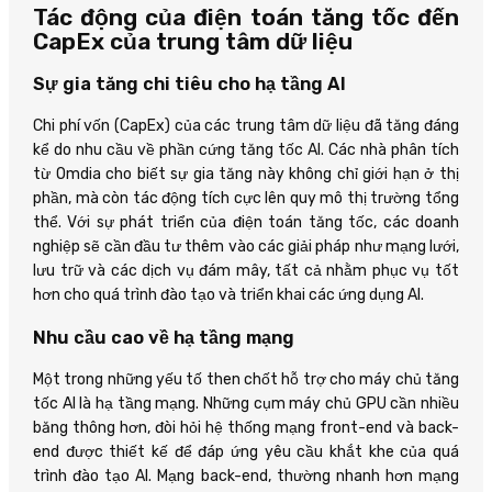
Tác động của điện toán tăng tốc đến
CapEx của trung tâm dữ liệu
Sự gia tăng chi tiêu cho hạ tầng AI
Chi phí vốn (CapEx) của các trung tâm dữ liệu đã tăng đáng
kể do nhu cầu về phần cứng tăng tốc AI. Các nhà phân tích
từ Omdia cho biết sự gia tăng này không chỉ giới hạn ở thị
phần, mà còn tác động tích cực lên quy mô thị trường tổng
thể. Với sự phát triển của điện toán tăng tốc, các doanh
nghiệp sẽ cần đầu tư thêm vào các giải pháp như mạng lưới,
lưu trữ và các dịch vụ đám mây, tất cả nhằm phục vụ tốt
hơn cho quá trình đào tạo và triển khai các ứng dụng AI.
Nhu cầu cao về hạ tầng mạng
Một trong những yếu tố then chốt hỗ trợ cho máy chủ tăng
tốc AI là hạ tầng mạng. Những cụm máy chủ GPU cần nhiều
băng thông hơn, đòi hỏi hệ thống mạng front-end và back-
end được thiết kế để đáp ứng yêu cầu khắt khe của quá
trình đào tạo AI. Mạng back-end, thường nhanh hơn mạng