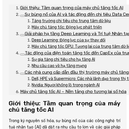
Giới thiệu: Tầm quan trọng của máy chủ tăng tốc AI
Sự bùng nổ của AI và tác động đến chi tiêu Data Ce
Tăng trưởng chi tiêu cho trung tâm dữ liệu
Máy chủ tăng tốc: Động lực phát triển
Giải pháp hạ tầng Deep Learning và Trí tuệ Nhân tạ
Deep Learning: Động lực của sự thay đổi
Máy chủ tăng tốc GPU: Tương lai của trung tâm dữ l
Tác động của điện toán tăng tốc đến CapEx của tru
Sự gia tăng chi tiêu cho hạ tầng AI
Nhu cầu cao về hạ tầng mạng
Các nhà cung cấp dẫn đầu thị trường máy chủ tăng 
Dell, HPE và Supermicro: Các nhà lãnh đạo trong thị
Nvidia: Người khổng lồ trong ngành AI
Máy chủ tăng tốc AI – Nền tảng cho tương lai số hóa
Giới thiệu: Tầm quan trọng của máy
chủ tăng tốc AI
Trong kỷ nguyên số hóa, sự bùng nổ của các công nghệ trí
tuệ nhân tạo (AI) đã đặt ra nhu cầu to lớn về các giải pháp