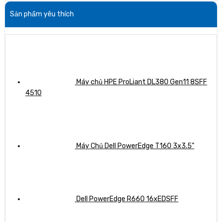
Sản phẩm yêu thích
Máy chủ HPE ProLiant DL380 Gen11 8SFF
4510
Máy Chủ Dell PowerEdge T160 3x3.5"
Dell PowerEdge R660 16xEDSFF