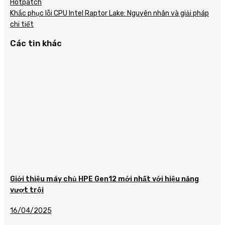
Hotpatch
Khắc phục lỗi CPU Intel Raptor Lake: Nguyên nhân và giải pháp
chi tiết
Các tin khác
Giới thiệu máy chủ HPE Gen12 mới nhất với hiệu năng
vượt trội
16/04/2025