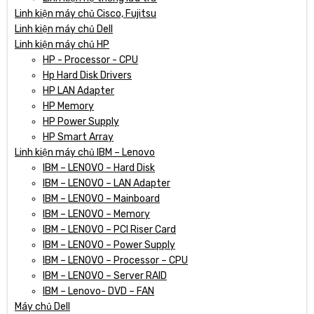
Linh kiện máy chủ Cisco, Fujitsu
Linh kiện máy chủ Dell
Linh kiện máy chủ HP
HP - Processor - CPU
Hp Hard Disk Drivers
HP LAN Adapter
HP Memory
HP Power Supply
HP Smart Array
Linh kiện máy chủ IBM – Lenovo
IBM – LENOVO – Hard Disk
IBM – LENOVO – LAN Adapter
IBM – LENOVO – Mainboard
IBM – LENOVO – Memory
IBM – LENOVO – PCI Riser Card
IBM – LENOVO – Power Supply
IBM – LENOVO – Processor – CPU
IBM – LENOVO – Server RAID
IBM – Lenovo- DVD – FAN
Máy chủ Dell