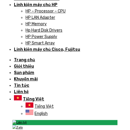
Linh kiện máy chủ HP
HP – Processor – CPU
HP LAN Adapter
HP Memory
Hp Hard Disk Drivers
HP Power Supply
HP Smart Array
Linh kiện máy chủ Cisco, Fujitsu
Trang chủ
Giới thiệu
Sản phẩm
Khuyến mãi
Tin tức
Liên hệ
Tiếng Việt
Tiếng Việt
English