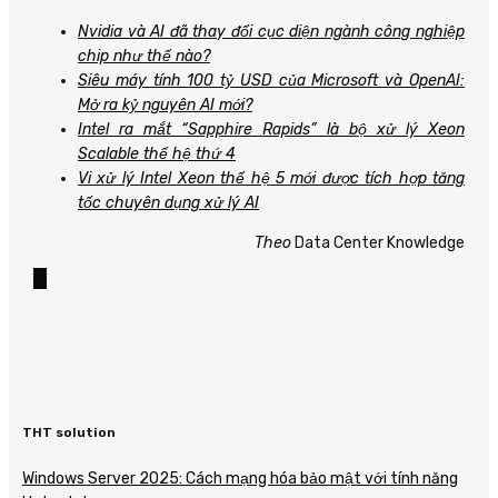
Nvidia và AI đã thay đổi cục diện ngành công nghiệp
chip như thế nào?
Siêu máy tính 100 tỷ USD của Microsoft và OpenAI:
Mở ra kỷ nguyên AI mới?
Intel ra mắt “Sapphire Rapids” là bộ xử lý Xeon
Scalable thế hệ thứ 4
Vi xử lý Intel Xeon thế hệ 5 mới được tích hợp tăng
tốc chuyên dụng xử lý AI
Theo
Data Center Knowledge
THT solution
Windows Server 2025: Cách mạng hóa bảo mật với tính năng