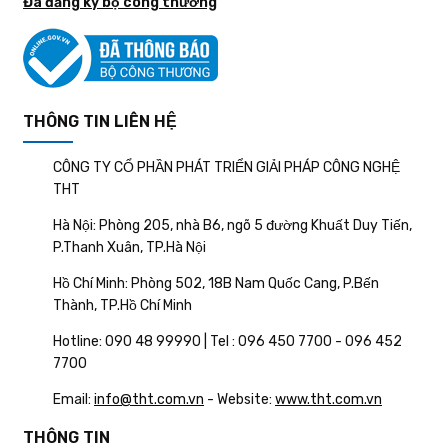
Đã đăng ký bộ công thương
THÔNG TIN LIÊN HỆ
CÔNG TY CỔ PHẦN PHÁT TRIỂN GIẢI PHÁP CÔNG NGHỆ
THT
Hà Nội: Phòng 205, nhà B6, ngõ 5 đường Khuất Duy Tiến,
P.Thanh Xuân, TP.Hà Nội
Hồ Chí Minh: Phòng 502, 18B Nam Quốc Cang, P.Bến
Thành, TP.Hồ Chí Minh
Hotline: 090 48 99990 | Tel : 096 450 7700 - 096 452
7700
Email:
info@tht.com.vn
- Website:
www.tht.com.vn
THÔNG TIN