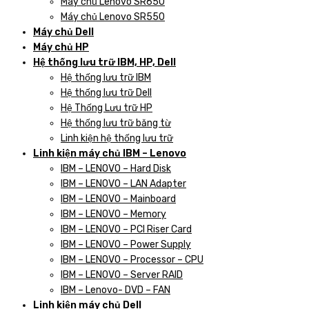
Máy chủ Lenovo SR650
Máy chủ Lenovo SR550
Máy chủ Dell
Máy chủ HP
Hệ thống lưu trữ IBM, HP, Dell
Hệ thống lưu trữ IBM
Hệ thống lưu trữ Dell
Hệ Thống Lưu trữ HP
Hệ thống lưu trữ băng từ
Linh kiện hệ thống lưu trữ
Linh kiện máy chủ IBM – Lenovo
IBM – LENOVO – Hard Disk
IBM – LENOVO – LAN Adapter
IBM – LENOVO – Mainboard
IBM – LENOVO – Memory
IBM – LENOVO – PCI Riser Card
IBM – LENOVO – Power Supply
IBM – LENOVO – Processor – CPU
IBM – LENOVO – Server RAID
IBM – Lenovo- DVD – FAN
Linh kiện máy chủ Dell