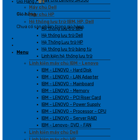
Máy chủ Lenovo SR550
Giỏ Hàng /
0
₫
Máy chủ Dell
Giỏ hàng
Máy chủ HP
Hệ thống lưu trữ IBM, HP, Dell
Chưa có sản phẩm trong giỏ hàng.
Hệ thống lưu trữ IBM
Hệ thống lưu trữ Dell
Hệ Thống Lưu trữ HP
Hệ thống lưu trữ băng từ
Menu
Linh kiện hệ thống lưu trữ
Linh kiện máy chủ IBM – Lenovo
IBM – LENOVO – Hard Disk
IBM – LENOVO – LAN Adapter
IBM – LENOVO – Mainboard
IBM – LENOVO – Memory
IBM – LENOVO – PCI Riser Card
IBM – LENOVO – Power Supply
IBM – LENOVO – Processor – CPU
IBM – LENOVO – Server RAID
IBM – Lenovo- DVD – FAN
Linh kiện máy chủ Dell
Linh kiện máy chủ HP