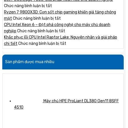
thiệu
ở
Chức năng bình luận bị tắt
máy
Dell
Ryzen 7 9800X3D: Cơn sốt chip gaming khiến giá tăng chóng
chủ
PowerEdge
ở
mặt
Chức năng bình luận bị tắt
HPE
T550:
Ryzen
CPU Intel Xeon 6 – Đột phá công nghệ cho máy chủ doanh
Gen12
Giải
7
ở
nghiệp
Chức năng bình luận bị tắt
mới
pháp
9800X3D:
CPU
Khắc phục lỗi CPU Intel Raptor Lake: Nguyên nhân và giải pháp
nhất
hoàn
Cơn
Intel
ở
chi tiết
Chức năng bình luận bị tắt
với
hảo
sốt
Xeon
Khắc
hiệu
cho
chip
6
phục
Sản phẩm được mua nhiều
năng
doanh
gaming
–
lỗi
vượt
nghiệp
khiến
Đột
CPU
trội
giá
phá
Intel
tăng
công
Raptor
chóng
nghệ
Lake:
mặt
cho
Nguyên
máy
nhân
Máy chủ HPE ProLiant DL380 Gen11 8SFF
chủ
và
4510
doanh
giải
nghiệp
pháp
chi