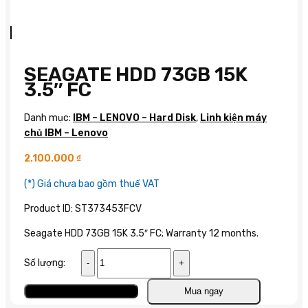
SEAGATE HDD 73GB 15K
3.5″ FC
Danh mục:
IBM – LENOVO – Hard Disk
,
Linh kiện máy
chủ IBM – Lenovo
2.100.000
₫
(*) Giá chưa bao gồm thuế VAT
Product ID: ST373453FCV
Seagate HDD 73GB 15K 3.5″ FC; Warranty 12 months.
Seagate
Số lượng:
HDD
73GB
Thêm vào giỏ
Mua ngay
15K