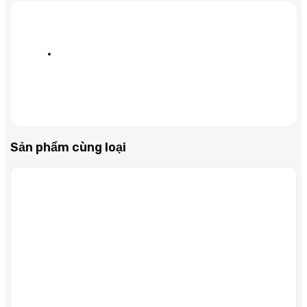
3.5″
FC
số
lượng
Sản phẩm cùng loại