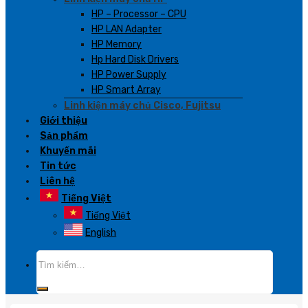
HP – Processor – CPU
HP LAN Adapter
HP Memory
Hp Hard Disk Drivers
HP Power Supply
HP Smart Array
Linh kiện máy chủ Cisco, Fujitsu
Giới thiệu
Sản phẩm
Khuyến mãi
Tin tức
Liên hệ
Tiếng Việt
Tiếng Việt
English
Tìm
kiếm: