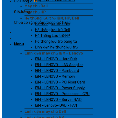
Máy chủ Lenovo SR550
Giỏ Hàng /
0
₫
Máy chủ Dell
Giỏ hàng
Máy chủ HP
Hệ thống lưu trữ IBM, HP, Dell
Chưa có sản phẩm trong giỏ hàng.
Hệ thống lưu trữ IBM
Hệ thống lưu trữ Dell
Hệ Thống Lưu trữ HP
Hệ thống lưu trữ băng từ
Menu
Linh kiện hệ thống lưu trữ
Linh kiện máy chủ IBM – Lenovo
IBM – LENOVO – Hard Disk
IBM – LENOVO – LAN Adapter
IBM – LENOVO – Mainboard
IBM – LENOVO – Memory
IBM – LENOVO – PCI Riser Card
IBM – LENOVO – Power Supply
IBM – LENOVO – Processor – CPU
IBM – LENOVO – Server RAID
IBM – Lenovo- DVD – FAN
Linh kiện máy chủ Dell
Linh kiện máy chủ HP