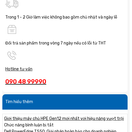
Trong 1 - 2 Giờ làm việc không bao gồm chủ nhật và ngày lễ
Đổi trả sản phẩm trong vòng 7 ngày nếu có lỗi từ THT
Hotline tư vấn
090 48 99990
Tìm hiểu thêm
Giới thiệu máy chủ HPE Gen12 mới nhất với hiệu năng vượt trội
ở
Chức năng bình luận bị tắt
Giới
Dell PowerEdge T550: Giải pháp hoàn hảo cho doanh nghiệp