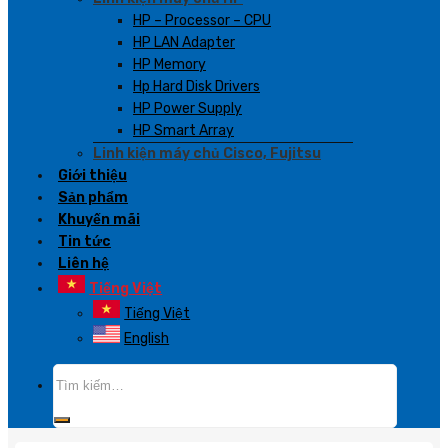
HP – Processor – CPU
HP LAN Adapter
HP Memory
Hp Hard Disk Drivers
HP Power Supply
HP Smart Array
Linh kiện máy chủ Cisco, Fujitsu
Giới thiệu
Sản phẩm
Khuyến mãi
Tin tức
Liên hệ
Tiếng Việt
Tiếng Việt
English
Tìm
kiếm: