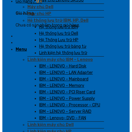
Máy chủ Lenovo SR550
Giỏ Hàng /
0
₫
Máy chủ Dell
Giỏ hàng
Máy chủ HP
Hệ thống lưu trữ IBM, HP, Dell
Chưa có sản phẩm trong giỏ hàng.
Hệ thống lưu trữ IBM
Hệ thống lưu trữ Dell
Hệ Thống Lưu trữ HP
Hệ thống lưu trữ băng từ
Menu
Linh kiện hệ thống lưu trữ
Linh kiện máy chủ IBM – Lenovo
IBM – LENOVO – Hard Disk
IBM – LENOVO – LAN Adapter
IBM – LENOVO – Mainboard
IBM – LENOVO – Memory
IBM – LENOVO – PCI Riser Card
IBM – LENOVO – Power Supply
IBM – LENOVO – Processor – CPU
IBM – LENOVO – Server RAID
IBM – Lenovo- DVD – FAN
Linh kiện máy chủ Dell
Linh kiện máy chủ HP