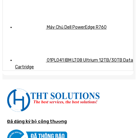
Máy Chủ Dell PowerEdge R760
01PL041 IBM LTO8 Ultrium 12TB/30TB Data
Cartridge
Đã đăng ký bộ công thương