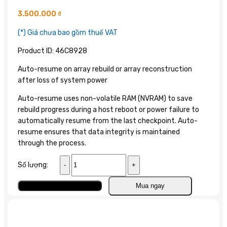
3.500.000
₫
(*) Giá chưa bao gồm thuế VAT
Product ID: 46C8928
Auto-resume on array rebuild or array reconstruction
after loss of system power
Auto-resume uses non-volatile RAM (NVRAM) to save
rebuild progress during a host reboot or power failure to
automatically resume from the last checkpoint. Auto-
resume ensures that data integrity is maintained
through the process.
46C8928
Số lượng:
IBM
ServeRAID
Thêm vào giỏ
Mua ngay
M1115
SAS/SATA
số
lượng