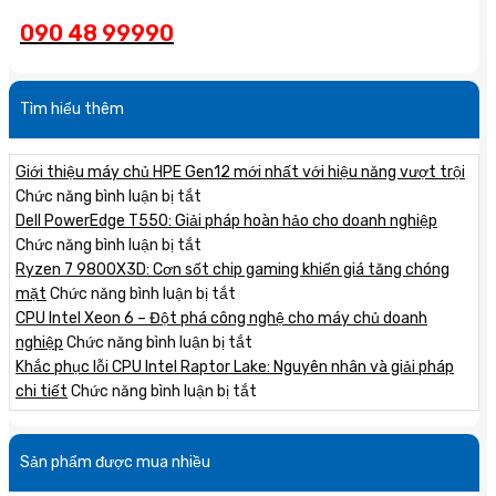
090 48 99990
Tìm hiểu thêm
Giới thiệu máy chủ HPE Gen12 mới nhất với hiệu năng vượt trội
ở
Chức năng bình luận bị tắt
Giới
Dell PowerEdge T550: Giải pháp hoàn hảo cho doanh nghiệp
thiệu
ở
Chức năng bình luận bị tắt
máy
Dell
Ryzen 7 9800X3D: Cơn sốt chip gaming khiến giá tăng chóng
chủ
PowerEdge
ở
mặt
Chức năng bình luận bị tắt
HPE
T550:
Ryzen
CPU Intel Xeon 6 – Đột phá công nghệ cho máy chủ doanh
Gen12
Giải
7
ở
nghiệp
Chức năng bình luận bị tắt
mới
pháp
9800X3D:
CPU
Khắc phục lỗi CPU Intel Raptor Lake: Nguyên nhân và giải pháp
nhất
hoàn
Cơn
Intel
ở
chi tiết
Chức năng bình luận bị tắt
với
hảo
sốt
Xeon
Khắc
hiệu
cho
chip
6
phục
Sản phẩm được mua nhiều
năng
doanh
gaming
–
lỗi
vượt
nghiệp
khiến
Đột
CPU