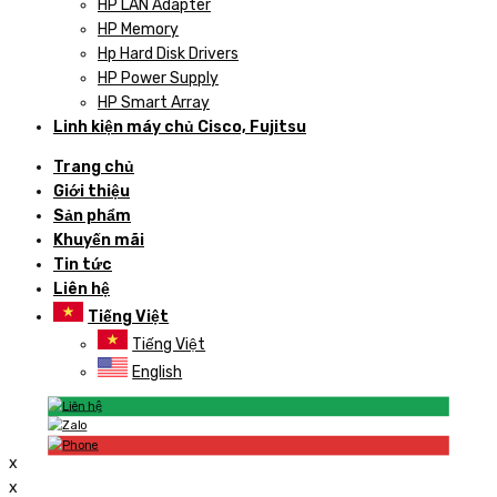
HP LAN Adapter
HP Memory
Hp Hard Disk Drivers
HP Power Supply
HP Smart Array
Linh kiện máy chủ Cisco, Fujitsu
Trang chủ
Giới thiệu
Sản phẩm
Khuyến mãi
Tin tức
Liên hệ
Tiếng Việt
Tiếng Việt
English
x
x