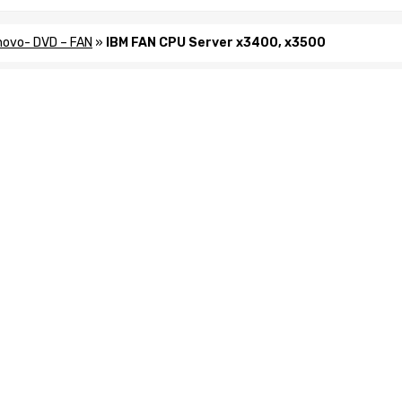
novo- DVD – FAN
»
IBM FAN CPU Server x3400, x3500