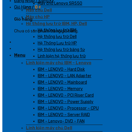
Đăng Nhập / Đăng Ký
Máy chủ Lenovo SR550
Giỏ Hàng /
0
₫
Máy chủ Dell
Máy chủ HP
Giỏ hàng
Hệ thống lưu trữ IBM, HP, Dell
Hệ thống lưu trữ IBM
Chưa có sản phẩm trong giỏ hàng.
Hệ thống lưu trữ Dell
Hệ Thống Lưu trữ HP
Hệ thống lưu trữ băng từ
Menu
Linh kiện hệ thống lưu trữ
Linh kiện máy chủ IBM – Lenovo
IBM – LENOVO – Hard Disk
IBM – LENOVO – LAN Adapter
IBM – LENOVO – Mainboard
IBM – LENOVO – Memory
IBM – LENOVO – PCI Riser Card
IBM – LENOVO – Power Supply
IBM – LENOVO – Processor – CPU
IBM – LENOVO – Server RAID
IBM – Lenovo- DVD – FAN
Linh kiện máy chủ Dell