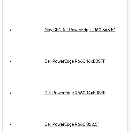
doanh
giải
nghiệp
pháp
chi
tiết
Máy Chủ Dell PowerEdge T160 3x3.5"
Dell PowerEdge R660 16xEDSFF
Dell PowerEdge R660 14xEDSFF
Dell PowerEdge R660 8x2.5"