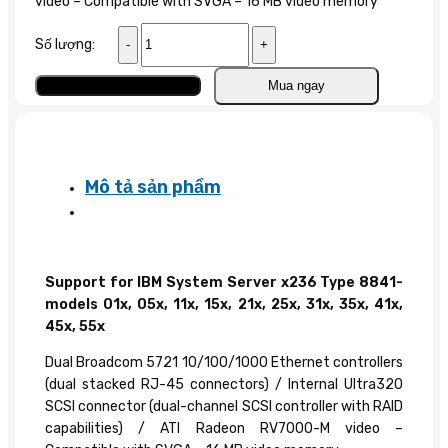
video – Compatible with SVGA – 16 MB video memory
IBM
Số lượng:
Mainboard
Server
Thêm vào giỏ
Mua ngay
x236
số
lượng
Mô tả sản phẩm
Support for IBM System Server x236 Type 8841-
models 01x, 05x, 11x, 15x, 21x, 25x, 31x, 35x, 41x,
45x, 55x
Dual Broadcom 5721 10/100/1000 Ethernet controllers
(dual stacked RJ-45 connectors) / Internal Ultra320
SCSI connector (dual-channel SCSI controller with RAID
capabilities) / ATI Radeon RV7000-M video –