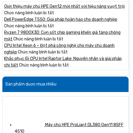
Giới thiệu máy chủ HPE Gen12 mới nhất với hiệu năng vượt trội
ở
Chức năng bình luận bị tắt
Giới
Dell PowerEdge T550: Giải pháp hoàn hảo cho doanh nghiệp
thiệu
ở
Chức năng bình luận bị tắt
máy
Dell
Ryzen 7 9800X3D: Cơn sốt chip gaming khiến giá tăng chóng
chủ
PowerEdge
ở
mặt
Chức năng bình luận bị tắt
HPE
T550:
Ryzen
CPU Intel Xeon 6 – Đột phá công nghệ cho máy chủ doanh
Gen12
Giải
7
ở
nghiệp
Chức năng bình luận bị tắt
mới
pháp
9800X3D:
CPU
Khắc phục lỗi CPU Intel Raptor Lake: Nguyên nhân và giải pháp
nhất
hoàn
Cơn
Intel
ở
chi tiết
Chức năng bình luận bị tắt
với
hảo
sốt
Xeon
Khắc
hiệu
cho
chip
6
phục
Sản phẩm được mua nhiều
năng
doanh
gaming
–
lỗi
vượt
nghiệp
khiến
Đột
CPU
trội
giá
phá
Intel
tăng
công
Raptor
chóng
nghệ
Lake:
mặt
cho
Nguyên
máy
nhân
Máy chủ HPE ProLiant DL380 Gen11 8SFF
chủ
và
4510