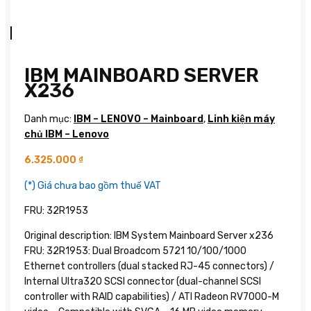
IBM MAINBOARD SERVER
X236
Danh mục:
IBM – LENOVO – Mainboard
,
Linh kiện máy
chủ IBM – Lenovo
6.325.000
₫
(*) Giá chưa bao gồm thuế VAT
FRU: 32R1953
Original description: IBM System Mainboard Server x236
FRU: 32R1953: Dual Broadcom 5721 10/100/1000
Ethernet controllers (dual stacked RJ-45 connectors) /
Internal Ultra320 SCSI connector (dual-channel SCSI
controller with RAID capabilities) / ATI Radeon RV7000-M