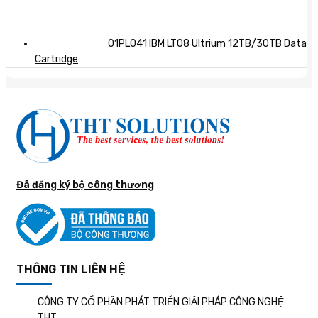
01PL041 IBM LTO8 Ultrium 12TB/30TB Data
Cartridge
Đã đăng ký bộ công thương
THÔNG TIN LIÊN HỆ
CÔNG TY CỔ PHẦN PHÁT TRIỂN GIẢI PHÁP CÔNG NGHỆ
THT