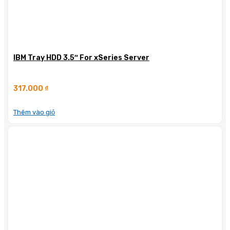
IBM Tray HDD 3.5″ For xSeries Server
317.000
₫
Thêm vào giỏ