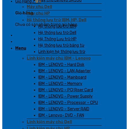
Máy chủ Lenovo SR550
Giỏ Hàng /
0
₫
Máy chủ Dell
Giỏ hàng
Máy chủ HP
Hệ thống lưu trữ IBM, HP, Dell
Chưa có sản phẩm trong giỏ hàng.
Hệ thống lưu trữ IBM
Hệ thống lưu trữ Dell
Hệ Thống Lưu trữ HP
Hệ thống lưu trữ băng từ
Menu
Linh kiện hệ thống lưu trữ
Linh kiện máy chủ IBM – Lenovo
IBM – LENOVO – Hard Disk
IBM – LENOVO – LAN Adapter
IBM – LENOVO – Mainboard
IBM – LENOVO – Memory
IBM – LENOVO – PCI Riser Card
IBM – LENOVO – Power Supply
IBM – LENOVO – Processor – CPU
IBM – LENOVO – Server RAID
IBM – Lenovo- DVD – FAN
Linh kiện máy chủ Dell
Linh kiện máy chủ HP