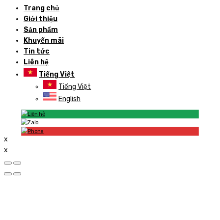
Trang chủ
Giới thiệu
Sản phẩm
Khuyến mãi
Tin tức
Liên hệ
Tiếng Việt
Tiếng Việt
English
x
x