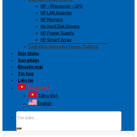
HP – Processor – CPU
HP LAN Adapter
HP Memory
Hp Hard Disk Drivers
HP Power Supply
HP Smart Array
Linh kiện máy chủ Cisco, Fujitsu
Giới thiệu
Sản phẩm
Khuyến mãi
Tin tức
Liên hệ
Tiếng Việt
Tiếng Việt
English
Tìm
kiếm: