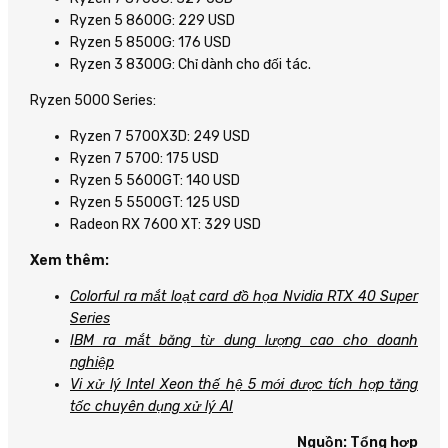
Ryzen 5 8600G: 229 USD
Ryzen 5 8500G: 176 USD
Ryzen 3 8300G: Chỉ dành cho đối tác.
Ryzen 5000 Series:
Ryzen 7 5700X3D: 249 USD
Ryzen 7 5700: 175 USD
Ryzen 5 5600GT: 140 USD
Ryzen 5 5500GT: 125 USD
Radeon RX 7600 XT: 329 USD
Xem thêm:
Colorful ra mắt loạt card đồ họa Nvidia RTX 40 Super
Series
IBM ra mắt băng từ dung lượng cao cho doanh
nghiệp
Vi xử lý Intel Xeon thế hệ 5 mới được tích hợp tăng
tốc chuyên dụng xử lý AI
Nguồn: Tổng hợp