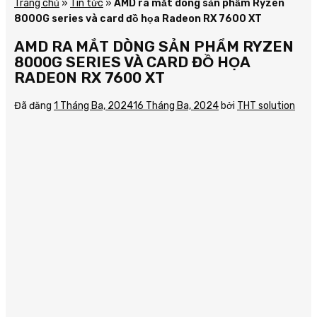
Trang chủ
»
Tin tức
»
AMD ra mắt dòng sản phẩm Ryzen
8000G series và card đồ họa Radeon RX 7600 XT
AMD RA MẮT DÒNG SẢN PHẨM RYZEN
8000G SERIES VÀ CARD ĐỒ HỌA
RADEON RX 7600 XT
Đã đăng
1 Tháng Ba, 2024
16 Tháng Ba, 2024
bởi
THT solution