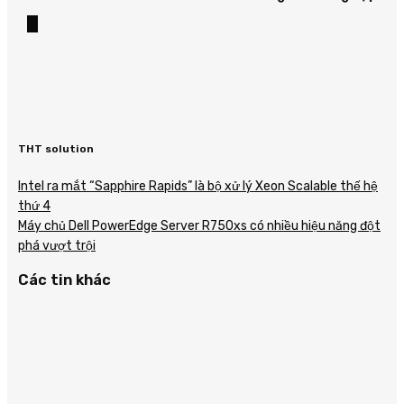
THT solution
Intel ra mắt “Sapphire Rapids” là bộ xử lý Xeon Scalable thế hệ
thứ 4
Máy chủ Dell PowerEdge Server R750xs có nhiều hiệu năng đột
phá vượt trội
Các tin khác