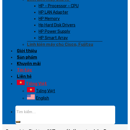
HP – Processor – CPU
HP LAN Adapter
HP Memory
Hp Hard Disk Drivers
HP Power Supply
HP Smart Array
Linh kiện máy chủ Cisco, Fujitsu
Giới thiệu
Sản phẩm
Khuyến mãi
Tin tức
Liên hệ
Tiếng Việt
Tiếng Việt
English
Tìm
kiếm: