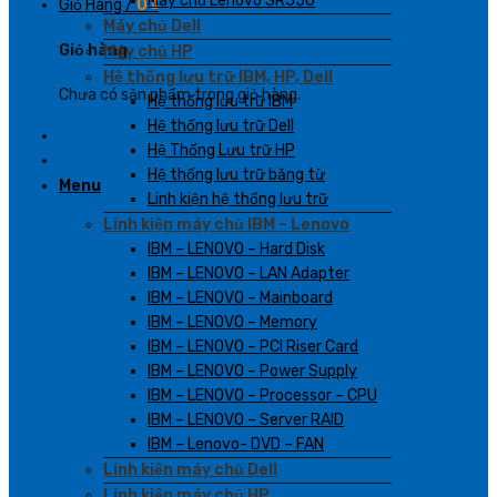
Máy chủ Lenovo SR550
Giỏ Hàng /
0
₫
Máy chủ Dell
Giỏ hàng
Máy chủ HP
Hệ thống lưu trữ IBM, HP, Dell
Chưa có sản phẩm trong giỏ hàng.
Hệ thống lưu trữ IBM
Hệ thống lưu trữ Dell
Hệ Thống Lưu trữ HP
Hệ thống lưu trữ băng từ
Menu
Linh kiện hệ thống lưu trữ
Linh kiện máy chủ IBM – Lenovo
IBM – LENOVO – Hard Disk
IBM – LENOVO – LAN Adapter
IBM – LENOVO – Mainboard
IBM – LENOVO – Memory
IBM – LENOVO – PCI Riser Card
IBM – LENOVO – Power Supply
IBM – LENOVO – Processor – CPU
IBM – LENOVO – Server RAID
IBM – Lenovo- DVD – FAN
Linh kiện máy chủ Dell
Linh kiện máy chủ HP