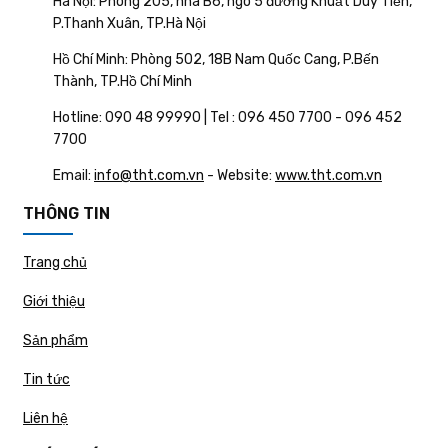
Hà Nội: Phòng 205, nhà B6, ngõ 5 đường Khuất Duy Tiến,
P.Thanh Xuân, TP.Hà Nội
Hồ Chí Minh: Phòng 502, 18B Nam Quốc Cang, P.Bến
Thành, TP.Hồ Chí Minh
Hotline: 090 48 99990 | Tel : 096 450 7700 - 096 452
7700
Email:
info@tht.com.vn
- Website:
www.tht.com.vn
THÔNG TIN
Trang chủ
Giới thiệu
Sản phẩm
Tin tức
Liên hệ