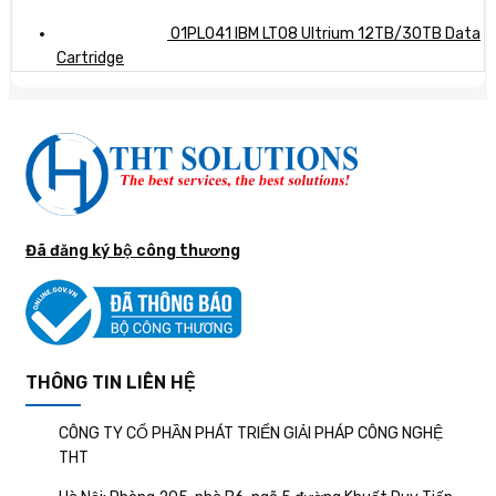
01PL041 IBM LTO8 Ultrium 12TB/30TB Data
Cartridge
Đã đăng ký bộ công thương
THÔNG TIN LIÊN HỆ
CÔNG TY CỔ PHẦN PHÁT TRIỂN GIẢI PHÁP CÔNG NGHỆ
THT